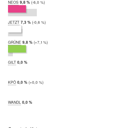
NEOS
2019:
9,8 %
Differenz:
-6,0 %
2017:
15,8 %
JETZT
2019:
7,3 %
Differenz:
-0,6 %
2017:
7,9 %
GRÜNE
2019:
9,8 %
Differenz:
+7,1 %
2017:
2,6 %
GILT
2019:
0,0 %
2017:
nicht
teilgenommen
KPÖ
2019:
0,0 %
Differenz:
+0,0 %
2017:
0,0 %
WANDL
2019:
0,0 %
2017:
nicht
teilgenommen