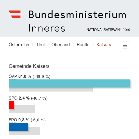
NATIONALRATSWAHL 2019
Bundesministerium
für
Sie
Österreich
Tirol
Oberland
Reutte
Kaisers
Menu
Inneres
befinden
sich
hier:
Gemeinde Kaisers
ÖVP
2019:
61,0 %
Differenz:
+18,9 %
2017:
42,1 %
SPÖ
2019:
2,4 %
Differenz:
-10,7 %
2017:
13,2 %
FPÖ
2019:
9,8 %
Differenz:
-6,0 %
2017:
15,8 %