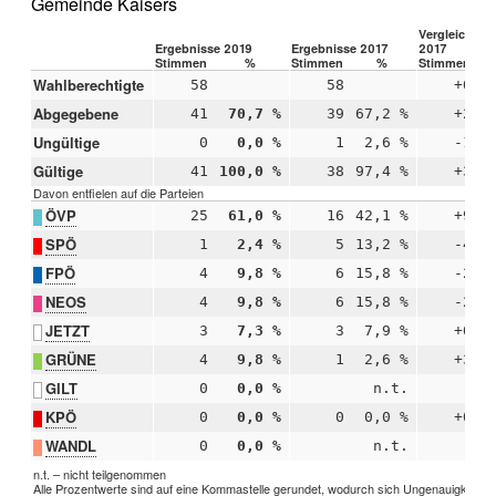
Gemeinde Kaisers
Vergleich 20
Ergebnisse 2019
Ergebnisse 2017
2017
Stimmen
%
Stimmen
%
Stimmen
Wahlberechtigte
58
58
+0
Abgegebene
41
70,7 %
39
67,2 %
+2
Ungültige
0
0,0 %
1
2,6 %
-1
Gültige
41
100,0 %
38
97,4 %
+3
Davon entfielen auf die Parteien
ÖVP
25
61,0 %
16
42,1 %
+9
+
SPÖ
1
2,4 %
5
13,2 %
-4
-
FPÖ
4
9,8 %
6
15,8 %
-2
NEOS
4
9,8 %
6
15,8 %
-2
JETZT
3
7,3 %
3
7,9 %
+0
GRÜNE
4
9,8 %
1
2,6 %
+3
GILT
0
0,0 %
n.t.
KPÖ
0
0,0 %
0
0,0 %
+0
WANDL
0
0,0 %
n.t.
n.t. – nicht teilgenommen
Alle Prozentwerte sind auf eine Kommastelle gerundet, wodurch sich Ungenauigkeiten 