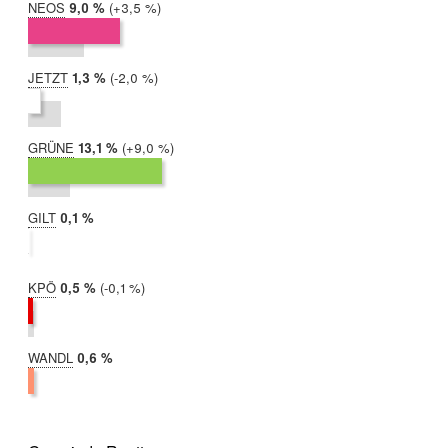
NEOS
2019:
9,0 %
Differenz:
+3,5 %
2017:
5,5 %
JETZT
2019:
1,3 %
Differenz:
-2,0 %
2017:
3,3 %
GRÜNE
2019:
13,1 %
Differenz:
+9,0 %
2017:
4,1 %
GILT
2019:
0,1 %
2017:
nicht
teilgenommen
KPÖ
2019:
0,5 %
Differenz:
-0,1 %
2017:
0,6 %
WANDL
2019:
0,6 %
2017:
nicht
teilgenommen