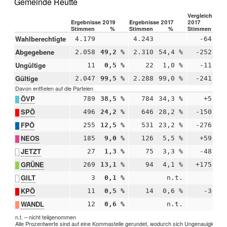
Gemeinde Reutte
Vergleich 2019
Ergebnisse 2019
Ergebnisse 2017
2017
Stimmen
%
Stimmen
%
Stimmen
Wahlberechtigte
4.179
4.243
-64
Abgegebene
2.058
49,2 %
2.310
54,4 %
-252
-
Ungültige
11
0,5 %
22
1,0 %
-11
-
Gültige
2.047
99,5 %
2.288
99,0 %
-241
+
Davon entfielen auf die Parteien
ÖVP
789
38,5 %
784
34,3 %
+5
+
SPÖ
496
24,2 %
646
28,2 %
-150
-
FPÖ
255
12,5 %
531
23,2 %
-276
-1
NEOS
185
9,0 %
126
5,5 %
+59
+
JETZT
27
1,3 %
75
3,3 %
-48
-
GRÜNE
269
13,1 %
94
4,1 %
+175
+
GILT
3
0,1 %
n.t.
KPÖ
11
0,5 %
14
0,6 %
-3
-
WANDL
12
0,6 %
n.t.
n.t. – nicht teilgenommen
Alle Prozentwerte sind auf eine Kommastelle gerundet, wodurch sich Ungenauigkeiten 