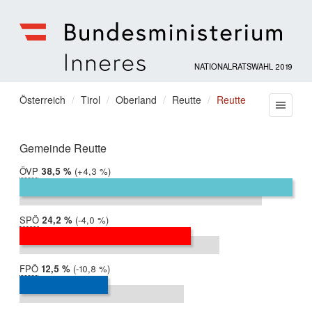
NATIONALRATSWAHL 2019
Bundesministerium
für
Sie
Österreich
Tirol
Oberland
Reutte
Reutte
Menu
Inneres
befinden
sich
hier:
Gemeinde Reutte
ÖVP
2019:
38,5 %
Differenz:
+4,3 %
2017:
34,3 %
SPÖ
2019:
24,2 %
Differenz:
-4,0 %
2017:
28,2 %
FPÖ
2019:
12,5 %
Differenz:
-10,8 %
2017:
23,2 %