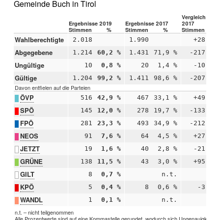
Gemeinde Buch in Tirol
Vergleich 2019
Ergebnisse 2019
Ergebnisse 2017
2017
Stimmen
%
Stimmen
%
Stimmen
Wahlberechtigte
2.018
1.990
+28
Abgegebene
1.214
60,2 %
1.431
71,9 %
-217
-1
Ungültige
10
0,8 %
20
1,4 %
-10
-
Gültige
1.204
99,2 %
1.411
98,6 %
-207
+
Davon entfielen auf die Parteien
ÖVP
516
42,9 %
467
33,1 %
+49
+
SPÖ
145
12,0 %
278
19,7 %
-133
-
FPÖ
281
23,3 %
493
34,9 %
-212
-1
NEOS
91
7,6 %
64
4,5 %
+27
+
JETZT
19
1,6 %
40
2,8 %
-21
-
GRÜNE
138
11,5 %
43
3,0 %
+95
+
GILT
8
0,7 %
n.t.
KPÖ
5
0,4 %
8
0,6 %
-3
-
WANDL
1
0,1 %
n.t.
n.t. – nicht teilgenommen
Alle Prozentwerte sind auf eine Kommastelle gerundet, wodurch sich Ungenauigkeiten 