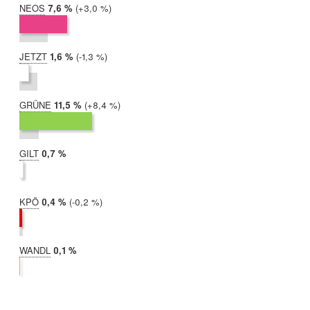
NEOS
2019:
7,6 %
Differenz:
+3,0 %
2017:
4,5 %
JETZT
2019:
1,6 %
Differenz:
-1,3 %
2017:
2,8 %
GRÜNE
2019:
11,5 %
Differenz:
+8,4 %
2017:
3,0 %
GILT
2019:
0,7 %
2017:
nicht
teilgenommen
KPÖ
2019:
0,4 %
Differenz:
-0,2 %
2017:
0,6 %
WANDL
2019:
0,1 %
2017:
nicht
teilgenommen