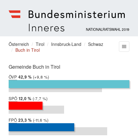
NATIONALRATSWAHL 2019
Bundesministerium
für
Sie
Österreich
Tirol
Innsbruck-Land
Schwaz
Menu
Inneres
Buch in Tirol
befinden
sich
hier:
Gemeinde Buch in Tirol
ÖVP
2019:
42,9 %
Differenz:
+9,8 %
2017:
33,1 %
SPÖ
2019:
12,0 %
Differenz:
-7,7 %
2017:
19,7 %
FPÖ
2019:
23,3 %
Differenz:
-11,6 %
2017:
34,9 %