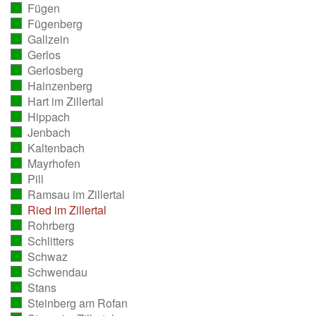
Fügen
ausgezählt)
(vollständig
Fügenberg
ausgezählt)
(vollständig
Gallzein
ausgezählt)
(vollständig
Gerlos
ausgezählt)
(vollständig
Gerlosberg
ausgezählt)
(vollständig
Hainzenberg
ausgezählt)
(vollständig
Hart im Zillertal
ausgezählt)
(vollständig
Hippach
ausgezählt)
(vollständig
Jenbach
ausgezählt)
(vollständig
Kaltenbach
ausgezählt)
(vollständig
Mayrhofen
ausgezählt)
(vollständig
Pill
ausgezählt)
(vollständig
Ramsau im Zillertal
ausgezählt)
(vollständig
Ried im Zillertal
ausgezählt)
(vollständig
Rohrberg
ausgezählt)
(vollständig
Schlitters
ausgezählt)
(vollständig
Schwaz
ausgezählt)
(vollständig
Schwendau
ausgezählt)
(vollständig
Stans
ausgezählt)
(vollständig
Steinberg am Rofan
ausgezählt)
(vollständig