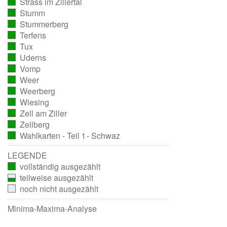
Strass im Zillertal
ausgezählt)
(vollständig
Stumm
ausgezählt)
(vollständig
Stummerberg
ausgezählt)
(vollständig
Terfens
ausgezählt)
(vollständig
Tux
ausgezählt)
(vollständig
Uderns
ausgezählt)
(vollständig
Vomp
ausgezählt)
(vollständig
Weer
ausgezählt)
(vollständig
Weerberg
ausgezählt)
(vollständig
Wiesing
ausgezählt)
(vollständig
Zell am Ziller
ausgezählt)
(vollständig
Zellberg
ausgezählt)
(vollständig
Wahlkarten - Teil 1 - Schwaz
ausgezählt)
(vollständig
ausgezählt)
LEGENDE
vollständig ausgezählt
teilweise ausgezählt
noch nicht ausgezählt
Minima-Maxima-Analyse