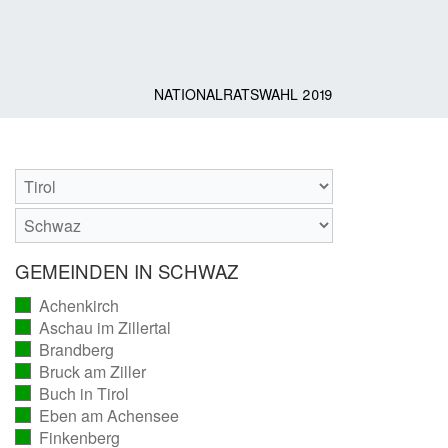
NATIONALRATSWAHL 2019
GEMEINDEN IN SCHWAZ
Achenkirch
(vollständig
Aschau im Zillertal
ausgezählt)
(vollständig
Brandberg
ausgezählt)
(vollständig
Bruck am Ziller
ausgezählt)
(vollständig
Buch in Tirol
ausgezählt)
(vollständig
Eben am Achensee
ausgezählt)
(vollständig
Finkenberg
ausgezählt)
(vollständig