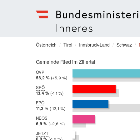
Bundesministerium
für
Sie
Österreich
Tirol
Innsbruck-Land
Schwaz
Inneres
befinden
Menu
sich
Gemeinde Ried im Zillertal
hier:
ÖVP
2019:
58,2 %
Differenz:
+5,9 %
2017:
52,3 %
SPÖ
2019:
13,4 %
Differenz:
-1,1 %
2017:
14,5 %
FPÖ
2019:
11,2 %
Differenz:
-12,1 %
2017:
23,3 %
NEOS
2019:
6,9 %
Differenz:
+2,6 %
2017:
4,3 %
JETZT
2019:
0,9 %
Differenz:
-1,2 %