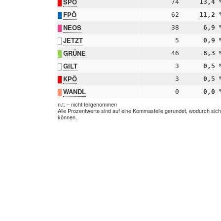
SPÖ
74
13,4 
FPÖ
62
11,2 
NEOS
38
6,9 
JETZT
5
0,9 
GRÜNE
46
8,3 
GILT
3
0,5 
KPÖ
3
0,5 
WANDL
0
0,0 
n.t. – nicht teilgenommen
Alle Prozentwerte sind auf eine Kommastelle gerundet, wodurch sic
können.