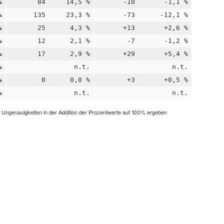
%
84
14,5 %
-10
-1,1 %
%
135
23,3 %
-73
-12,1 %
%
25
4,3 %
+13
+2,6 %
%
12
2,1 %
-7
-1,2 %
%
17
2,9 %
+29
+5,4 %
%
n.t.
n.t.
%
0
0,0 %
+3
+0,5 %
%
n.t.
n.t.
h Ungenauigkeiten in der Addition der Prozentwerte auf 100% ergeben