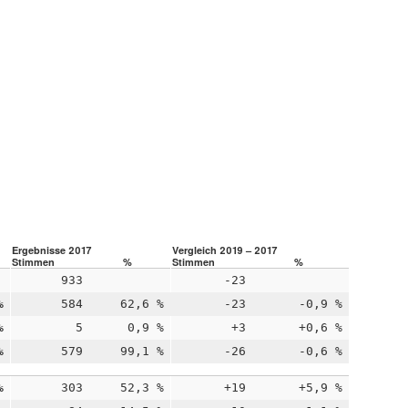
Ergebnisse 2017
Vergleich 2019 – 2017
Stimmen
%
Stimmen
%
933
-23
%
584
62,6 %
-23
-0,9 %
%
5
0,9 %
+3
+0,6 %
%
579
99,1 %
-26
-0,6 %
%
303
52,3 %
+19
+5,9 %