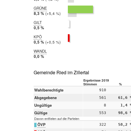
2017:
2,1 %
GRÜNE
2019:
8,3 %
Differenz:
+5,4 %
2017:
2,9 %
GILT
2019:
0,5 %
2017:
KPÖ
nicht
2019:
0,5 %
Differenz:
+0,5 %
teilgenommen
2017:
0,0 %
WANDL
2019:
0,0 %
2017:
nicht
teilgenommen
Gemeinde Ried im Zillertal
Ergebnisse 2019
Stimmen
%
Wahlberechtigte
910
Abgegebene
561
61,6 
Ungültige
8
1,4 
Gültige
553
98,6 
Davon entfielen auf die Parteien
ÖVP
322
58,2 