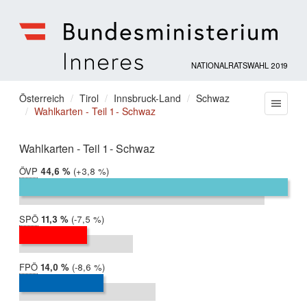
NATIONALRATSWAHL 2019
Bundesministerium
für
Sie
Österreich
Tirol
Innsbruck-Land
Schwaz
Menu
Inneres
Wahlkarten - Teil 1 - Schwaz
befinden
sich
hier:
Wahlkarten - Teil 1 - Schwaz
ÖVP
2019:
44,6 %
Differenz:
+3,8 %
2017:
40,8 %
SPÖ
2019:
11,3 %
Differenz:
-7,5 %
2017:
18,8 %
FPÖ
2019:
14,0 %
Differenz:
-8,6 %
2017:
22,6 %