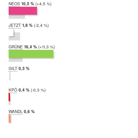
NEOS
2019:
10,5 %
Differenz:
+4,5 %
2017:
6,0 %
JETZT
2019:
1,8 %
Differenz:
-2,4 %
2017:
4,2 %
GRÜNE
2019:
16,4 %
Differenz:
+11,3 %
2017:
5,1 %
GILT
2019:
0,3 %
2017:
nicht
teilgenommen
KPÖ
2019:
0,4 %
Differenz:
-0,3 %
2017:
0,7 %
WANDL
2019:
0,6 %
2017:
nicht
teilgenommen