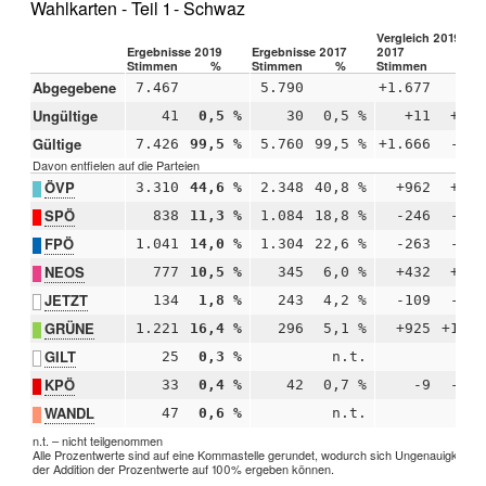
Wahlkarten - Teil 1 - Schwaz
Vergleich 2019 –
Ergebnisse 2019
Ergebnisse 2017
2017
Stimmen
%
Stimmen
%
Stimmen
%
Abgegebene
7.467
5.790
+1.677
Ungültige
41
0,5 %
30
0,5 %
+11
+0,0
Gültige
7.426
99,5 %
5.760
99,5 %
+1.666
-0,0
Davon entfielen auf die Parteien
ÖVP
3.310
44,6 %
2.348
40,8 %
+962
+3,8
SPÖ
838
11,3 %
1.084
18,8 %
-246
-7,5
FPÖ
1.041
14,0 %
1.304
22,6 %
-263
-8,6
NEOS
777
10,5 %
345
6,0 %
+432
+4,5
JETZT
134
1,8 %
243
4,2 %
-109
-2,4
GRÜNE
1.221
16,4 %
296
5,1 %
+925
+11,3
GILT
25
0,3 %
n.t.
n.
KPÖ
33
0,4 %
42
0,7 %
-9
-0,3
WANDL
47
0,6 %
n.t.
n.
n.t. – nicht teilgenommen
Alle Prozentwerte sind auf eine Kommastelle gerundet, wodurch sich Ungenauigkeiten 
der Addition der Prozentwerte auf 100% ergeben können.