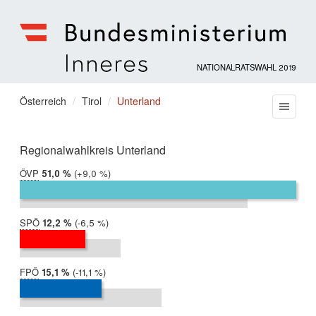
NATIONALRATSWAHL 2019
Bundesministerium
für
Sie
Österreich
Tirol
Unterland
Menu
Inneres
befinden
sich
hier:
Regionalwahlkreis Unterland
ÖVP
2019:
51,0 %
Differenz:
+9,0 %
2017:
42,0 %
SPÖ
2019:
12,2 %
Differenz:
-6,5 %
2017:
18,7 %
FPÖ
2019:
15,1 %
Differenz:
-11,1 %
2017:
26,2 %