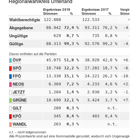
Regionalwahlkreis Unterland
Ergebnisse 2019
Ergebnisse 2017
Vergleich 
Stimmen
%
Stimmen
%
Stimmen
Wahlberechtigte
122.888
122.533
+35
Abgegebene
88.942
72,4 %
93.311
76,2 %
-4.36
Ungültige
629
0,7 %
735
0,8 %
-10
Gültige
88.313
99,3 %
92.576
99,2 %
-4.26
Davon entfielen auf die Parteien
ÖVP
45.075
51,0 %
38.920
42,0 %
+6.15
SPÖ
10.748
12,2 %
17.282
18,7 %
-6.53
FPÖ
13.330
15,1 %
24.221
26,2 %
-10.89
NEOS
6.369
7,2 %
4.233
4,6 %
+2.13
JETZT
1.204
1,4 %
2.930
3,2 %
-1.72
GRÜNE
10.690
12,1 %
3.424
3,7 %
+7.26
GILT
289
0,3 %
n.t.
KPÖ
345
0,4 %
403
0,4 %
-5
WANDL
263
0,3 %
n.t.
n.t. – nicht teilgenommen
Alle Prozentwerte sind auf eine Kommastelle gerundet, wodurch sich Ungenauigkeiten i