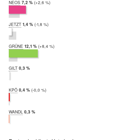
NEOS
2019:
7,2 %
Differenz:
+2,6 %
2017:
4,6 %
JETZT
2019:
1,4 %
Differenz:
-1,8 %
2017:
3,2 %
GRÜNE
2019:
12,1 %
Differenz:
+8,4 %
2017:
3,7 %
GILT
2019:
0,3 %
2017:
nicht
teilgenommen
KPÖ
2019:
0,4 %
Differenz:
-0,0 %
2017:
0,4 %
WANDL
2019:
0,3 %
2017:
nicht
teilgenommen