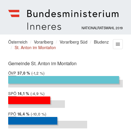
NATIONALRATSWAHL 2019
Bundesministerium
für
Sie
Österreich
Vorarlberg
Vorarlberg Süd
Bludenz
Menu
Inneres
St. Anton im Montafon
befinden
sich
hier:
Gemeinde St. Anton im Montafon
ÖVP
2019:
37,0 %
Differenz:
-1,2 %
2017:
38,3 %
SPÖ
2019:
14,1 %
Differenz:
-4,9 %
2017:
19,0 %
FPÖ
2019:
16,4 %
Differenz:
-10,0 %
2017:
26,4 %