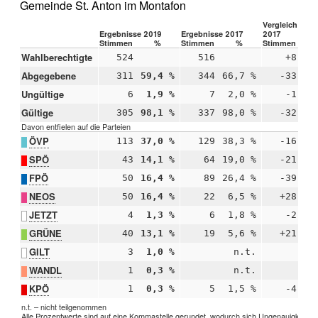
Gemeinde St. Anton im Montafon
Vergleich 2019
Ergebnisse 2019
Ergebnisse 2017
2017
Stimmen
%
Stimmen
%
Stimmen
Wahlberechtigte
524
516
+8
Abgegebene
311
59,4 %
344
66,7 %
-33
-
Ungültige
6
1,9 %
7
2,0 %
-1
-
Gültige
305
98,1 %
337
98,0 %
-32
+
Davon entfielen auf die Parteien
ÖVP
113
37,0 %
129
38,3 %
-16
-
SPÖ
43
14,1 %
64
19,0 %
-21
-
FPÖ
50
16,4 %
89
26,4 %
-39
-1
NEOS
50
16,4 %
22
6,5 %
+28
+
JETZT
4
1,3 %
6
1,8 %
-2
-
GRÜNE
40
13,1 %
19
5,6 %
+21
+
GILT
3
1,0 %
n.t.
WANDL
1
0,3 %
n.t.
KPÖ
1
0,3 %
5
1,5 %
-4
-
n.t. – nicht teilgenommen
Alle Prozentwerte sind auf eine Kommastelle gerundet, wodurch sich Ungenauigkeiten 