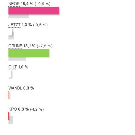
NEOS
2019:
16,4 %
Differenz:
+9,9 %
2017:
6,5 %
JETZT
2019:
1,3 %
Differenz:
-0,5 %
2017:
1,8 %
GRÜNE
2019:
13,1 %
Differenz:
+7,5 %
2017:
5,6 %
GILT
2019:
1,0 %
2017:
nicht
teilgenommen
WANDL
2019:
0,3 %
2017:
nicht
teilgenommen
KPÖ
2019:
0,3 %
Differenz:
-1,2 %
2017:
1,5 %