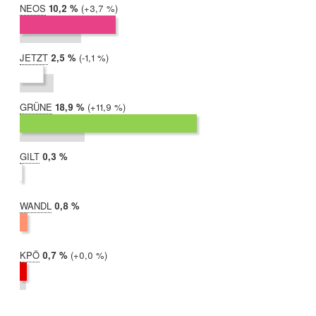
NEOS
2019:
10,2 %
Differenz:
+3,7 %
2017:
6,5 %
JETZT
2019:
2,5 %
Differenz:
-1,1 %
2017:
3,6 %
GRÜNE
2019:
18,9 %
Differenz:
+11,9 %
2017:
6,9 %
GILT
2019:
0,3 %
2017:
nicht
teilgenommen
WANDL
2019:
0,8 %
2017:
nicht
teilgenommen
KPÖ
2019:
0,7 %
Differenz:
+0,0 %
2017:
0,7 %