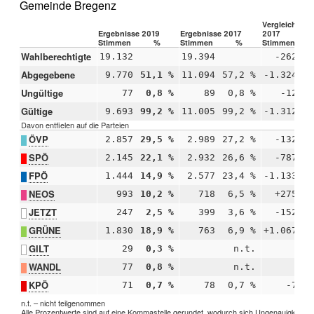
Gemeinde Bregenz
Vergleich 201
Ergebnisse 2019
Ergebnisse 2017
2017
Stimmen
%
Stimmen
%
Stimmen
Wahlberechtigte
19.132
19.394
-262
Abgegebene
9.770
51,1 %
11.094
57,2 %
-1.324
Ungültige
77
0,8 %
89
0,8 %
-12
Gültige
9.693
99,2 %
11.005
99,2 %
-1.312
Davon entfielen auf die Parteien
ÖVP
2.857
29,5 %
2.989
27,2 %
-132
SPÖ
2.145
22,1 %
2.932
26,6 %
-787
FPÖ
1.444
14,9 %
2.577
23,4 %
-1.133
NEOS
993
10,2 %
718
6,5 %
+275
JETZT
247
2,5 %
399
3,6 %
-152
GRÜNE
1.830
18,9 %
763
6,9 %
+1.067
+
GILT
29
0,3 %
n.t.
WANDL
77
0,8 %
n.t.
KPÖ
71
0,7 %
78
0,7 %
-7
n.t. – nicht teilgenommen
Alle Prozentwerte sind auf eine Kommastelle gerundet, wodurch sich Ungenauigkeiten 