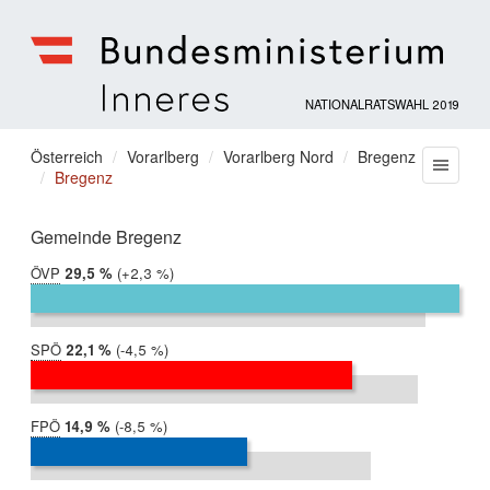
NATIONALRATSWAHL 2019
Bundesministerium
für
Sie
Österreich
Vorarlberg
Vorarlberg Nord
Bregenz
Menu
Inneres
Bregenz
befinden
sich
hier:
Gemeinde Bregenz
ÖVP
2019:
29,5 %
Differenz:
+2,3 %
2017:
27,2 %
SPÖ
2019:
22,1 %
Differenz:
-4,5 %
2017:
26,6 %
FPÖ
2019:
14,9 %
Differenz:
-8,5 %
2017:
23,4 %