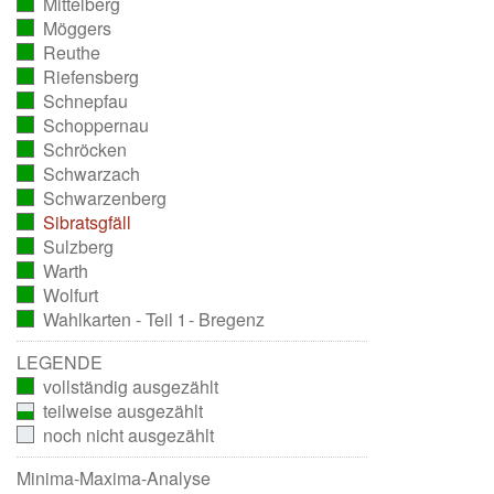
Mittelberg
ausgezählt)
(vollständig
Möggers
ausgezählt)
(vollständig
Reuthe
ausgezählt)
(vollständig
Riefensberg
ausgezählt)
(vollständig
Schnepfau
ausgezählt)
(vollständig
Schoppernau
ausgezählt)
(vollständig
Schröcken
ausgezählt)
(vollständig
Schwarzach
ausgezählt)
(vollständig
Schwarzenberg
ausgezählt)
(vollständig
Sibratsgfäll
ausgezählt)
(vollständig
Sulzberg
ausgezählt)
(vollständig
Warth
ausgezählt)
(vollständig
Wolfurt
ausgezählt)
(vollständig
Wahlkarten - Teil 1 - Bregenz
ausgezählt)
(vollständig
ausgezählt)
LEGENDE
vollständig ausgezählt
teilweise ausgezählt
noch nicht ausgezählt
Minima-Maxima-Analyse