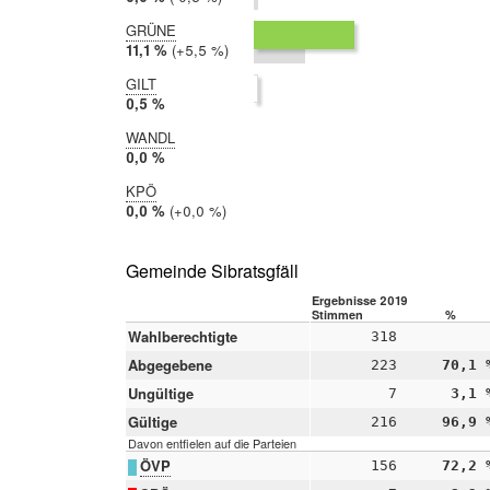
2017:
0,5 %
GRÜNE
2019:
11,1 %
Differenz:
+5,5 %
2017:
5,7 %
GILT
2019:
0,5 %
2017:
WANDL
nicht
2019:
0,0 %
teilgenommen
2017:
KPÖ
nicht
2019:
0,0 %
Differenz:
+0,0 %
teilgenommen
2017:
0,0 %
Gemeinde Sibratsgfäll
Ergebnisse 2019
Stimmen
%
Wahlberechtigte
318
Abgegebene
223
70,1 
Ungültige
7
3,1 
Gültige
216
96,9 
Davon entfielen auf die Parteien
ÖVP
156
72,2 