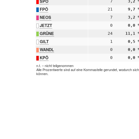
SPÖ
7
3,2 
FPÖ
21
9,7 
NEOS
7
3,2 
JETZT
0
0,0 
GRÜNE
24
11,1 
GILT
1
0,5 
WANDL
0
0,0 
KPÖ
0
0,0 
n.t. – nicht teilgenommen
Alle Prozentwerte sind auf eine Kommastelle gerundet, wodurch sic
können.