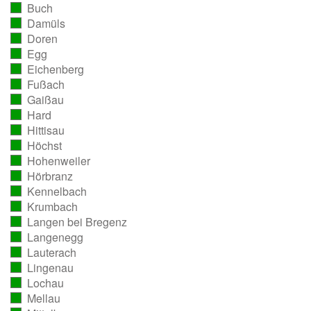
Buch
ausgezählt)
(vollständig
Damüls
ausgezählt)
(vollständig
Doren
ausgezählt)
(vollständig
Egg
ausgezählt)
(vollständig
Eichenberg
ausgezählt)
(vollständig
Fußach
ausgezählt)
(vollständig
Gaißau
ausgezählt)
(vollständig
Hard
ausgezählt)
(vollständig
Hittisau
ausgezählt)
(vollständig
Höchst
ausgezählt)
(vollständig
Hohenweiler
ausgezählt)
(vollständig
Hörbranz
ausgezählt)
(vollständig
Kennelbach
ausgezählt)
(vollständig
Krumbach
ausgezählt)
(vollständig
Langen bei Bregenz
ausgezählt)
(vollständig
Langenegg
ausgezählt)
(vollständig
Lauterach
ausgezählt)
(vollständig
Lingenau
ausgezählt)
(vollständig
Lochau
ausgezählt)
(vollständig
Mellau
ausgezählt)
(vollständig