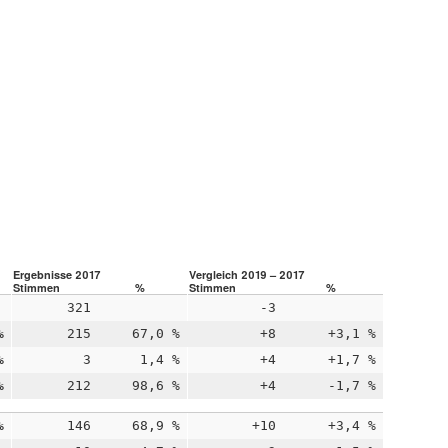
Ergebnisse 2017
Vergleich 2019 – 2017
Stimmen
%
Stimmen
%
321
-3
%
215
67,0 %
+8
+3,1 %
%
3
1,4 %
+4
+1,7 %
%
212
98,6 %
+4
-1,7 %
%
146
68,9 %
+10
+3,4 %