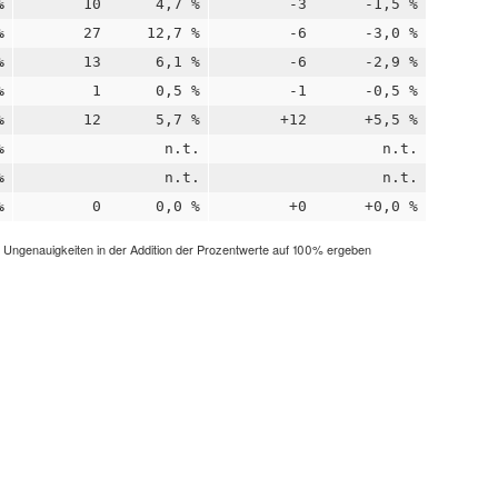
%
10
4,7 %
-3
-1,5 %
%
27
12,7 %
-6
-3,0 %
%
13
6,1 %
-6
-2,9 %
%
1
0,5 %
-1
-0,5 %
%
12
5,7 %
+12
+5,5 %
%
n.t.
n.t.
%
n.t.
n.t.
%
0
0,0 %
+0
+0,0 %
h Ungenauigkeiten in der Addition der Prozentwerte auf 100% ergeben