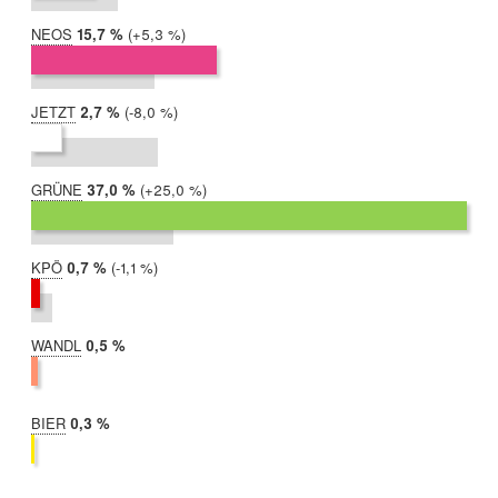
NEOS
2019:
15,7 %
Differenz:
+5,3 %
2017:
10,5 %
JETZT
2019:
2,7 %
Differenz:
-8,0 %
2017:
10,7 %
GRÜNE
2019:
37,0 %
Differenz:
+25,0 %
2017:
12,0 %
KPÖ
2019:
0,7 %
Differenz:
-1,1 %
2017:
1,8 %
WANDL
2019:
0,5 %
2017:
nicht
teilgenommen
BIER
2019:
0,3 %
2017:
nicht
teilgenommen