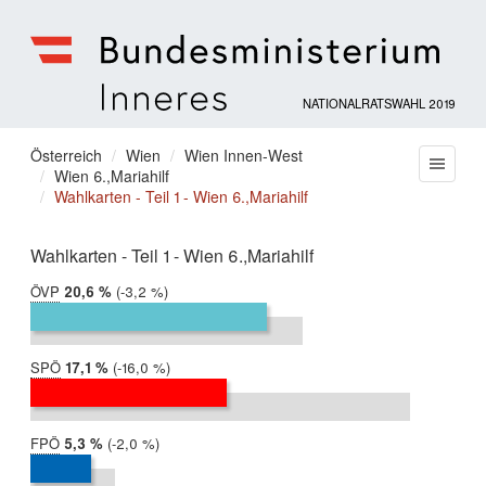
NATIONALRATSWAHL 2019
Bundesministerium
für
Sie
Österreich
Wien
Wien Innen-West
Menu
Inneres
Wien 6.,Mariahilf
befinden
Wahlkarten - Teil 1 - Wien 6.,Mariahilf
sich
hier:
Wahlkarten - Teil 1 - Wien 6.,Mariahilf
ÖVP
2019:
20,6 %
Differenz:
-3,2 %
2017:
23,7 %
SPÖ
2019:
17,1 %
Differenz:
-16,0 %
2017:
33,1 %
FPÖ
2019:
5,3 %
Differenz:
-2,0 %
2017:
7,3 %