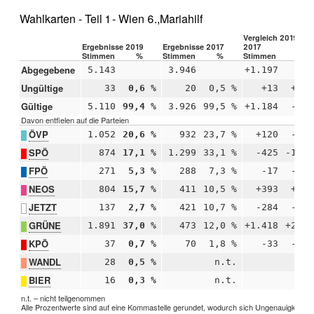
Wahlkarten - Teil 1 - Wien 6.,Mariahilf
Vergleich 2019 –
Ergebnisse 2019
Ergebnisse 2017
2017
Stimmen
%
Stimmen
%
Stimmen
%
Abgegebene
5.143
3.946
+1.197
Ungültige
33
0,6 %
20
0,5 %
+13
+0,1
Gültige
5.110
99,4 %
3.926
99,5 %
+1.184
-0,1
Davon entfielen auf die Parteien
ÖVP
1.052
20,6 %
932
23,7 %
+120
-3,2
SPÖ
874
17,1 %
1.299
33,1 %
-425
-16,0
FPÖ
271
5,3 %
288
7,3 %
-17
-2,0
NEOS
804
15,7 %
411
10,5 %
+393
+5,3
JETZT
137
2,7 %
421
10,7 %
-284
-8,0
GRÜNE
1.891
37,0 %
473
12,0 %
+1.418
+25,0
KPÖ
37
0,7 %
70
1,8 %
-33
-1,1
WANDL
28
0,5 %
n.t.
n.
BIER
16
0,3 %
n.t.
n.
n.t. – nicht teilgenommen
Alle Prozentwerte sind auf eine Kommastelle gerundet, wodurch sich Ungenauigkeiten 