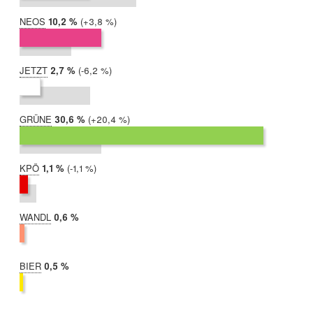
NEOS
2019:
10,2 %
Differenz:
+3,8 %
2017:
6,5 %
JETZT
2019:
2,7 %
Differenz:
-6,2 %
2017:
8,8 %
GRÜNE
2019:
30,6 %
Differenz:
+20,4 %
2017:
10,2 %
KPÖ
2019:
1,1 %
Differenz:
-1,1 %
2017:
2,1 %
WANDL
2019:
0,6 %
2017:
nicht
teilgenommen
BIER
2019:
0,5 %
2017:
nicht
teilgenommen