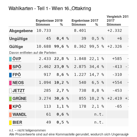
Wahlkarten - Teil 1 - Wien 16.,Ottakring
Vergleich 2019 –
Ergebnisse 2019
Ergebnisse 2017
2017
Stimmen
%
Stimmen
%
Stimmen
%
Abgegebene
10.733
8.401
+2.332
Ungültige
45
0,4 %
39
0,5 %
+6
-0,
Gültige
10.688
99,6 %
8.362
99,5 %
+2.326
+0,
Davon entfielen auf die Parteien
ÖVP
2.433
22,8 %
1.848
22,1 %
+585
+0,
SPÖ
2.462
23,0 %
2.875
34,4 %
-413
-11,
FPÖ
917
8,6 %
1.227
14,7 %
-310
-6,
NEOS
1.094
10,2 %
540
6,5 %
+554
+3,
JETZT
285
2,7 %
738
8,8 %
-453
-6,
GRÜNE
3.274
30,6 %
855
10,2 %
+2.419
+20,
KPÖ
113
1,1 %
178
2,1 %
-65
-1,
WANDL
61
0,6 %
n.t.
n
BIER
49
0,5 %
n.t.
n
n.t. – nicht teilgenommen
Alle Prozentwerte sind auf eine Kommastelle gerundet, wodurch sich Ungenauigkeiten 