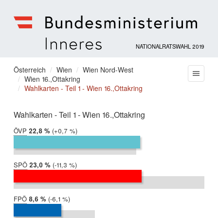
NATIONALRATSWAHL 2019
Bundesministerium
für
Sie
Österreich
Wien
Wien Nord-West
Menu
Inneres
Wien 16.,Ottakring
befinden
Wahlkarten - Teil 1 - Wien 16.,Ottakring
sich
hier:
Wahlkarten - Teil 1 - Wien 16.,Ottakring
ÖVP
2019:
22,8 %
Differenz:
+0,7 %
2017:
22,1 %
SPÖ
2019:
23,0 %
Differenz:
-11,3 %
2017:
34,4 %
FPÖ
2019:
8,6 %
Differenz:
-6,1 %
2017:
14,7 %