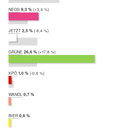
NEOS
2019:
9,3 %
Differenz:
+3,4 %
2017:
5,9 %
JETZT
2019:
2,5 %
Differenz:
-6,4 %
2017:
8,9 %
GRÜNE
2019:
26,6 %
Differenz:
+17,8 %
2017:
8,8 %
KPÖ
2019:
1,0 %
Differenz:
-0,6 %
2017:
1,6 %
WANDL
2019:
0,7 %
2017:
nicht
teilgenommen
BIER
2019:
0,6 %
2017:
nicht
teilgenommen