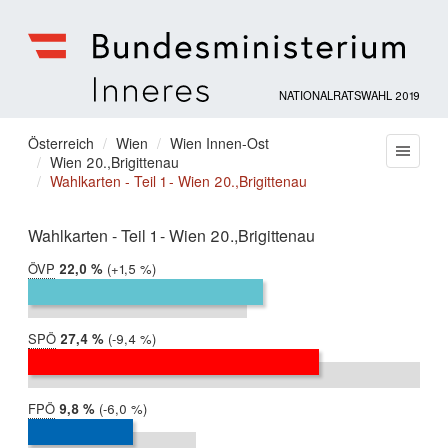
NATIONALRATSWAHL 2019
Bundesministerium
für
Sie
Österreich
Wien
Wien Innen-Ost
Menu
Inneres
Wien 20.,Brigittenau
befinden
Wahlkarten - Teil 1 - Wien 20.,Brigittenau
sich
hier:
Wahlkarten - Teil 1 - Wien 20.,Brigittenau
ÖVP
2019:
22,0 %
Differenz:
+1,5 %
2017:
20,5 %
SPÖ
2019:
27,4 %
Differenz:
-9,4 %
2017:
36,8 %
FPÖ
2019:
9,8 %
Differenz:
-6,0 %
2017:
15,8 %