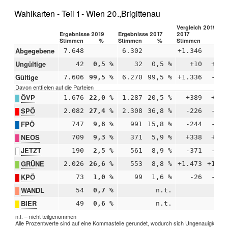
Wahlkarten - Teil 1 - Wien 20.,Brigittenau
Vergleich 2019 –
Ergebnisse 2019
Ergebnisse 2017
2017
Stimmen
%
Stimmen
%
Stimmen
%
Abgegebene
7.648
6.302
+1.346
Ungültige
42
0,5 %
32
0,5 %
+10
+0,0
Gültige
7.606
99,5 %
6.270
99,5 %
+1.336
-0,0
Davon entfielen auf die Parteien
ÖVP
1.676
22,0 %
1.287
20,5 %
+389
+1,5
SPÖ
2.082
27,4 %
2.308
36,8 %
-226
-9,4
FPÖ
747
9,8 %
991
15,8 %
-244
-6,0
NEOS
709
9,3 %
371
5,9 %
+338
+3,4
JETZT
190
2,5 %
561
8,9 %
-371
-6,4
GRÜNE
2.026
26,6 %
553
8,8 %
+1.473
+17,8
KPÖ
73
1,0 %
99
1,6 %
-26
-0,6
WANDL
54
0,7 %
n.t.
n.
BIER
49
0,6 %
n.t.
n.
n.t. – nicht teilgenommen
Alle Prozentwerte sind auf eine Kommastelle gerundet, wodurch sich Ungenauigkeiten 