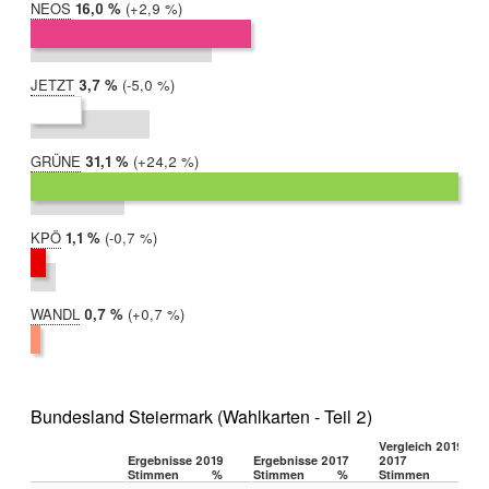
NEOS
2019:
16,0 %
Differenz:
+2,9 %
2017:
13,2 %
JETZT
2019:
3,7 %
Differenz:
-5,0 %
2017:
8,7 %
GRÜNE
2019:
31,1 %
Differenz:
+24,2 %
2017:
6,8 %
KPÖ
2019:
1,1 %
Differenz:
-0,7 %
2017:
1,8 %
WANDL
2019:
0,7 %
Differenz:
+0,7 %
2017:
0,0 %
Bundesland Steiermark (Wahlkarten - Teil 2)
Vergleich 2019 –
Ergebnisse 2019
Ergebnisse 2017
2017
Stimmen
%
Stimmen
%
Stimmen
%