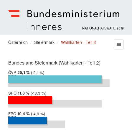
NATIONALRATSWAHL 2019
Bundesministerium
für
Sie
Österreich
Steiermark
Wahlkarten - Teil 2
Menu
Inneres
befinden
sich
hier:
Bundesland Steiermark (Wahlkarten - Teil 2)
ÖVP
2019:
25,1 %
Differenz:
-2,1 %
2017:
27,3 %
SPÖ
2019:
11,8 %
Differenz:
-13,3 %
2017:
25,1 %
FPÖ
2019:
10,4 %
Differenz:
-4,9 %
2017:
15,3 %