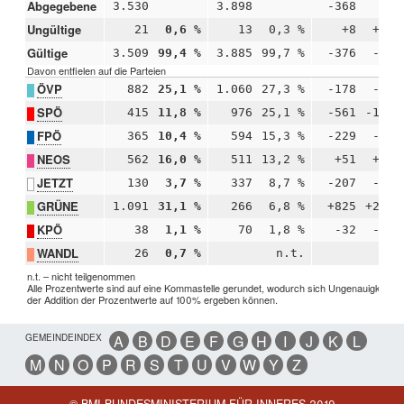
Abgegebene
3.530
3.898
-368
Ungültige
21
0,6 %
13
0,3 %
+8
+0,3
Gültige
3.509
99,4 %
3.885
99,7 %
-376
-0,3
Davon entfielen auf die Parteien
ÖVP
882
25,1 %
1.060
27,3 %
-178
-2,1
SPÖ
415
11,8 %
976
25,1 %
-561
-13,3
FPÖ
365
10,4 %
594
15,3 %
-229
-4,9
NEOS
562
16,0 %
511
13,2 %
+51
+2,9
JETZT
130
3,7 %
337
8,7 %
-207
-5,0
GRÜNE
1.091
31,1 %
266
6,8 %
+825
+24,2
KPÖ
38
1,1 %
70
1,8 %
-32
-0,7
WANDL
26
0,7 %
n.t.
n.
n.t. – nicht teilgenommen
Alle Prozentwerte sind auf eine Kommastelle gerundet, wodurch sich Ungenauigkeiten 
der Addition der Prozentwerte auf 100% ergeben können.
GEMEINDEINDEX
A
B
D
E
F
G
H
I
J
K
L
M
N
O
P
R
S
T
U
V
W
Y
Z
© BMI BUNDESMINISTERIUM FÜR INNERES 2019