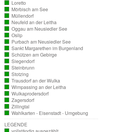
Loretto
ausgezählt)
(vollständig
Mörbisch am See
ausgezählt)
(vollständig
Müllendorf
ausgezählt)
(vollständig
Neufeld an der Leitha
ausgezählt)
(vollständig
Oggau am Neusiedler See
ausgezählt)
(vollständig
Oslip
ausgezählt)
(vollständig
Purbach am Neusiedler See
ausgezählt)
(vollständig
Sankt Margarethen im Burgenland
ausgezählt)
(vollständig
Schützen am Gebirge
ausgezählt)
(vollständig
Siegendorf
ausgezählt)
(vollständig
Steinbrunn
ausgezählt)
(vollständig
Stotzing
ausgezählt)
(vollständig
Trausdorf an der Wulka
ausgezählt)
(vollständig
Wimpassing an der Leitha
ausgezählt)
(vollständig
Wulkaprodersdorf
ausgezählt)
(vollständig
Zagersdorf
ausgezählt)
(vollständig
Zillingtal
ausgezählt)
(vollständig
Wahlkarten - Eisenstadt - Umgebung
ausgezählt)
(vollständig
ausgezählt)
LEGENDE
vollständig ausgezählt