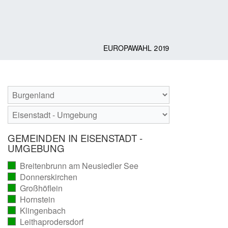
EUROPAWAHL 2019
GEMEINDEN IN EISENSTADT -
UMGEBUNG
Breitenbrunn am Neusiedler See
(vollständig
Donnerskirchen
ausgezählt)
(vollständig
Großhöflein
ausgezählt)
(vollständig
Hornstein
ausgezählt)
(vollständig
Klingenbach
ausgezählt)
(vollständig
Leithaprodersdorf
ausgezählt)
(vollständig