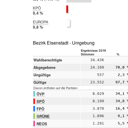
2014:
5,2 %
KPÖ
2019:
0,4 %
2014:
EUROPA
nicht
2019:
0,8 %
teilgenommen
2014:
nicht
teilgenommen
Bezirk Eisenstadt - Umgebung
Ergebnisse 2019
Stimmen
%
Wahlberechtigte
34.436
Abgegebene
24.109
70,0 
Ungültige
557
2,3 
Gültige
23.552
97,7 
Davon entfielen auf die Parteien
ÖVP
8.029
34,1 
SPÖ
8.199
34,8 
FPÖ
3.870
16,4 
GRÜNE
1.896
8,1 
NEOS
1.291
5,5 