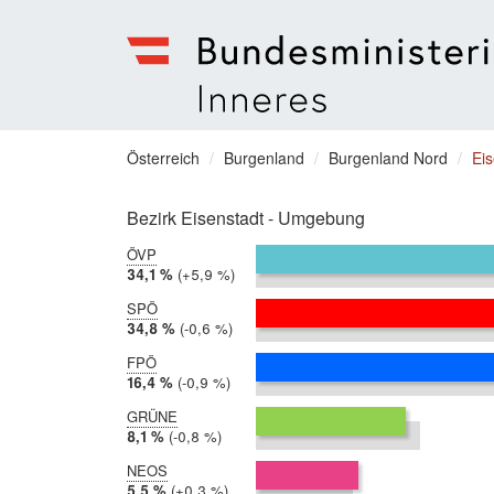
Bundesministerium
für
Sie
Österreich
Burgenland
Burgenland Nord
Ei
Inneres
befinden
Menu
sich
Bezirk Eisenstadt - Umgebung
hier:
ÖVP
2019:
34,1 %
Differenz:
+5,9 %
2014:
28,2 %
SPÖ
2019:
34,8 %
Differenz:
-0,6 %
2014:
35,4 %
FPÖ
2019:
16,4 %
Differenz:
-0,9 %
2014:
17,3 %
GRÜNE
2019:
8,1 %
Differenz:
-0,8 %
2014:
8,8 %
NEOS
2019:
5,5 %
Differenz:
+0,3 %