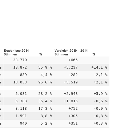
Ergebnisse 2014
Vergleich 2019 – 2014
Stimmen
%
Stimmen
%
33.770
+666
%
18.872
55,9 %
+5.237
+14,1 %
%
839
4,4 %
-282
-2,1 %
%
18.033
95,6 %
+5.519
+2,1 %
%
5.081
28,2 %
+2.948
+5,9 %
%
6.383
35,4 %
+1.816
-0,6 %
%
3.118
17,3 %
+752
-0,9 %
%
1.591
8,8 %
+305
-0,8 %
%
940
5,2 %
+351
+0,3 %