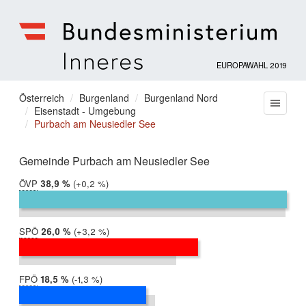
EUROPAWAHL 2019
Bundesministerium
für
Sie
Österreich
Burgenland
Burgenland Nord
Menu
Inneres
Eisenstadt - Umgebung
befinden
Purbach am Neusiedler See
sich
hier:
Gemeinde Purbach am Neusiedler See
ÖVP
2019:
38,9 %
Differenz:
+0,2 %
2014:
38,6 %
SPÖ
2019:
26,0 %
Differenz:
+3,2 %
2014:
22,8 %
FPÖ
2019:
18,5 %
Differenz:
-1,3 %
2014:
19,7 %