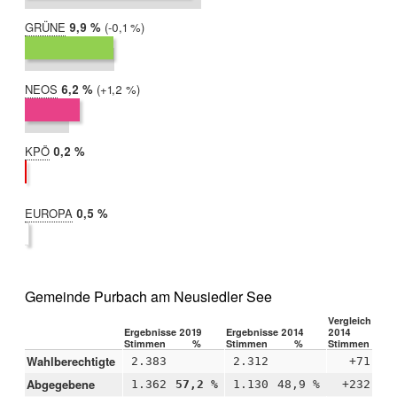
GRÜNE
2019:
9,9 %
Differenz:
-0,1 %
2014:
10,0 %
NEOS
2019:
6,2 %
Differenz:
+1,2 %
2014:
5,0 %
KPÖ
2019:
0,2 %
2014:
nicht
teilgenommen
EUROPA
2019:
0,5 %
2014:
nicht
teilgenommen
Gemeinde Purbach am Neusiedler See
Vergleich 2019
Ergebnisse 2019
Ergebnisse 2014
2014
Stimmen
%
Stimmen
%
Stimmen
Wahlberechtigte
2.383
2.312
+71
Abgegebene
1.362
57,2 %
1.130
48,9 %
+232
+8