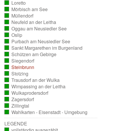
Loretto
ausgezählt)
(vollständig
Mörbisch am See
ausgezählt)
(vollständig
Müllendorf
ausgezählt)
(vollständig
Neufeld an der Leitha
ausgezählt)
(vollständig
Oggau am Neusiedler See
ausgezählt)
(vollständig
Oslip
ausgezählt)
(vollständig
Purbach am Neusiedler See
ausgezählt)
(vollständig
Sankt Margarethen im Burgenland
ausgezählt)
(vollständig
Schützen am Gebirge
ausgezählt)
(vollständig
Siegendorf
ausgezählt)
(vollständig
Steinbrunn
ausgezählt)
(vollständig
Stotzing
ausgezählt)
(vollständig
Trausdorf an der Wulka
ausgezählt)
(vollständig
Wimpassing an der Leitha
ausgezählt)
(vollständig
Wulkaprodersdorf
ausgezählt)
(vollständig
Zagersdorf
ausgezählt)
(vollständig
Zillingtal
ausgezählt)
(vollständig
Wahlkarten - Eisenstadt - Umgebung
ausgezählt)
(vollständig
ausgezählt)
LEGENDE
vollständig ausgezählt