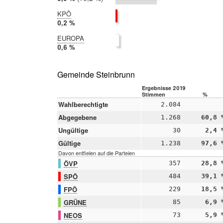
2014:
5,7 %
KPÖ
2019:
0,2 %
2014:
EUROPA
nicht
2019:
0,6 %
teilgenommen
2014:
nicht
teilgenommen
Gemeinde Steinbrunn
Ergebnisse 2019
Stimmen
%
Wahlberechtigte
2.084
Abgegebene
1.268
60,8 
Ungültige
30
2,4 
Gültige
1.238
97,6 
Davon entfielen auf die Parteien
ÖVP
357
28,8 
SPÖ
484
39,1 
FPÖ
229
18,5 
GRÜNE
85
6,9 
NEOS
73
5,9 