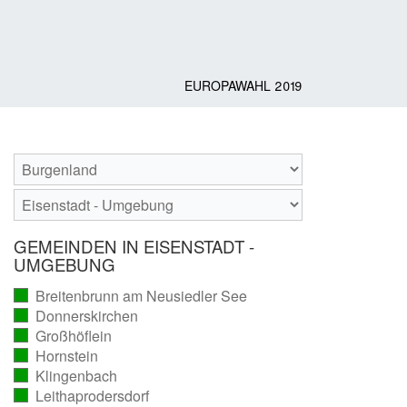
EUROPAWAHL 2019
GEMEINDEN IN EISENSTADT -
UMGEBUNG
Breitenbrunn am Neusiedler See
(vollständig
Donnerskirchen
ausgezählt)
(vollständig
Großhöflein
ausgezählt)
(vollständig
Hornstein
ausgezählt)
(vollständig
Klingenbach
ausgezählt)
(vollständig
Leithaprodersdorf
ausgezählt)
(vollständig