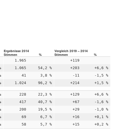
Ergebnisse 2014
Vergleich 2019 – 2014
Stimmen
%
Stimmen
%
1.965
+119
%
1.065
54,2 %
+203
+6,6 %
%
41
3,8 %
-11
-1,5 %
%
1.024
96,2 %
+214
+1,5 %
%
228
22,3 %
+129
+6,6 %
%
417
40,7 %
+67
-1,6 %
%
200
19,5 %
+29
-1,0 %
%
69
6,7 %
+16
+0,1 %
%
58
5,7 %
+15
+0,2 %