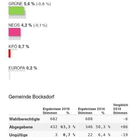
GRÜNE
2019:
5,6 %
Differenz:
-0,6 %
2014:
6,2 %
NEOS
2019:
4,2 %
Differenz:
-0,1 %
2014:
4,3 %
KPÖ
2019:
0,7 %
2014:
nicht
teilgenommen
EUROPA
2019:
0,2 %
2014:
nicht
teilgenommen
Gemeinde Bocksdorf
Vergleich 2019
Ergebnisse 2019
Ergebnisse 2014
2014
Stimmen
%
Stimmen
%
Stimmen
Wahlberechtigte
682
688
-6
Abgegebene
432
63,3 %
346
50,3 %
+86
+1
Ungültige
3
0,7 %
22
6,4 %
-19
-