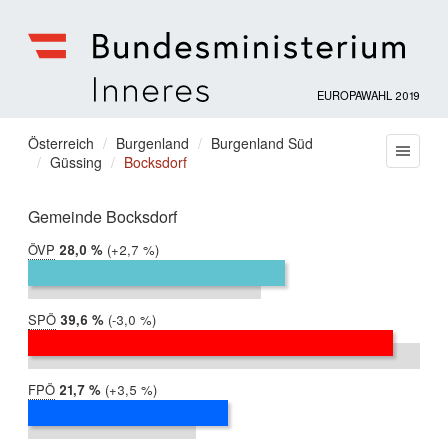
EUROPAWAHL 2019
Bundesministerium
für
Sie
Österreich
Burgenland
Burgenland Süd
Menu
Inneres
Güssing
Bocksdorf
befinden
sich
hier:
Gemeinde Bocksdorf
ÖVP
2019:
28,0 %
Differenz:
+2,7 %
2014:
25,3 %
SPÖ
2019:
39,6 %
Differenz:
-3,0 %
2014:
42,6 %
FPÖ
2019:
21,7 %
Differenz:
+3,5 %
2014:
18,2 %