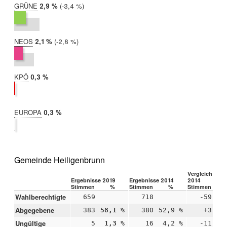
GRÜNE
2019:
2,9 %
Differenz:
-3,4 %
2014:
6,3 %
NEOS
2019:
2,1 %
Differenz:
-2,8 %
2014:
4,9 %
KPÖ
2019:
0,3 %
2014:
nicht
teilgenommen
EUROPA
2019:
0,3 %
2014:
nicht
teilgenommen
Gemeinde Heiligenbrunn
Vergleich 2019
Ergebnisse 2019
Ergebnisse 2014
2014
Stimmen
%
Stimmen
%
Stimmen
Wahlberechtigte
659
718
-59
Abgegebene
383
58,1 %
380
52,9 %
+3
+5
Ungültige
5
1,3 %
16
4,2 %
-11
-2