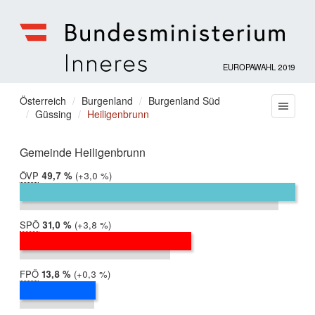
EUROPAWAHL 2019
Bundesministerium
für
Sie
Österreich
Burgenland
Burgenland Süd
Menu
Inneres
Güssing
Heiligenbrunn
befinden
sich
hier:
Gemeinde Heiligenbrunn
ÖVP
2019:
49,7 %
Differenz:
+3,0 %
2014:
46,7 %
SPÖ
2019:
31,0 %
Differenz:
+3,8 %
2014:
27,2 %
FPÖ
2019:
13,8 %
Differenz:
+0,3 %
2014:
13,5 %