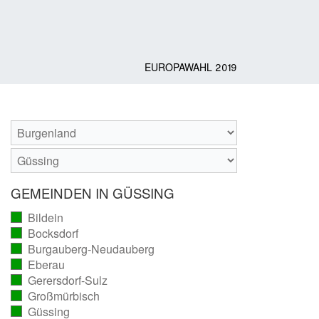
EUROPAWAHL 2019
GEMEINDEN IN GÜSSING
Bildein
(vollständig
Bocksdorf
ausgezählt)
(vollständig
Burgauberg-Neudauberg
ausgezählt)
(vollständig
Eberau
ausgezählt)
(vollständig
Gerersdorf-Sulz
ausgezählt)
(vollständig
Großmürbisch
ausgezählt)
(vollständig
Güssing
ausgezählt)
(vollständig