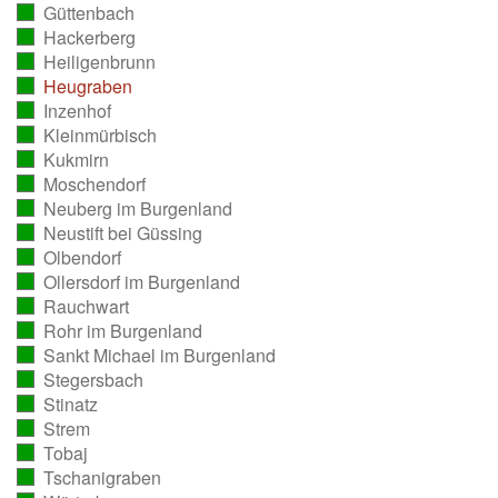
Güttenbach
ausgezählt)
(vollständig
Hackerberg
ausgezählt)
(vollständig
Heiligenbrunn
ausgezählt)
(vollständig
Heugraben
ausgezählt)
(vollständig
Inzenhof
ausgezählt)
(vollständig
Kleinmürbisch
ausgezählt)
(vollständig
Kukmirn
ausgezählt)
(vollständig
Moschendorf
ausgezählt)
(vollständig
Neuberg im Burgenland
ausgezählt)
(vollständig
Neustift bei Güssing
ausgezählt)
(vollständig
Olbendorf
ausgezählt)
(vollständig
Ollersdorf im Burgenland
ausgezählt)
(vollständig
Rauchwart
ausgezählt)
(vollständig
Rohr im Burgenland
ausgezählt)
(vollständig
Sankt Michael im Burgenland
ausgezählt)
(vollständig
Stegersbach
ausgezählt)
(vollständig
Stinatz
ausgezählt)
(vollständig
Strem
ausgezählt)
(vollständig
Tobaj
ausgezählt)
(vollständig
Tschanigraben
ausgezählt)
(vollständig