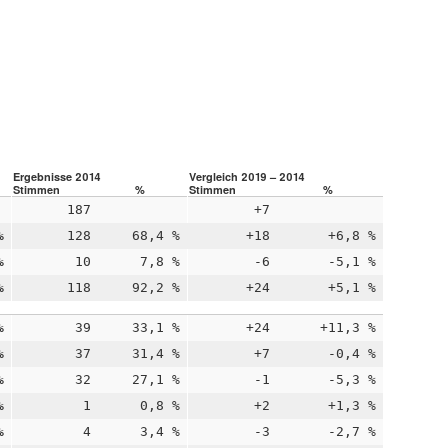
Ergebnisse 2014
Vergleich 2019 – 2014
Stimmen
%
Stimmen
%
187
+7
%
128
68,4 %
+18
+6,8 %
%
10
7,8 %
-6
-5,1 %
%
118
92,2 %
+24
+5,1 %
%
39
33,1 %
+24
+11,3 %
%
37
31,4 %
+7
-0,4 %
%
32
27,1 %
-1
-5,3 %
%
1
0,8 %
+2
+1,3 %
%
4
3,4 %
-3
-2,7 %