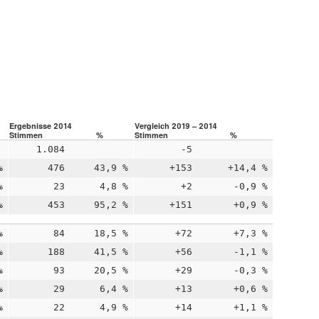
Ergebnisse 2014
Vergleich 2019 – 2014
Stimmen
%
Stimmen
%
1.084
-5
%
476
43,9 %
+153
+14,4 %
%
23
4,8 %
+2
-0,9 %
%
453
95,2 %
+151
+0,9 %
%
84
18,5 %
+72
+7,3 %
%
188
41,5 %
+56
-1,1 %
%
93
20,5 %
+29
-0,3 %
%
29
6,4 %
+13
+0,6 %
%
22
4,9 %
+14
+1,1 %