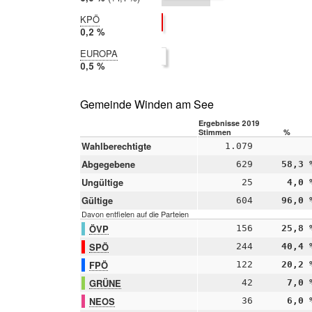
2014:
4,9 %
KPÖ
2019:
0,2 %
2014:
EUROPA
nicht
2019:
0,5 %
teilgenommen
2014:
nicht
teilgenommen
Gemeinde Winden am See
Ergebnisse 2019
Stimmen
%
Wahlberechtigte
1.079
Abgegebene
629
58,3 
Ungültige
25
4,0 
Gültige
604
96,0 
Davon entfielen auf die Parteien
ÖVP
156
25,8 
SPÖ
244
40,4 
FPÖ
122
20,2 
GRÜNE
42
7,0 
NEOS
36
6,0 