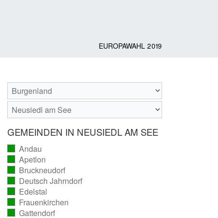
EUROPAWAHL 2019
GEMEINDEN IN NEUSIEDL AM SEE
Andau
(vollständig
Apetlon
ausgezählt)
(vollständig
Bruckneudorf
ausgezählt)
(vollständig
Deutsch Jahrndorf
ausgezählt)
(vollständig
Edelstal
ausgezählt)
(vollständig
Frauenkirchen
ausgezählt)
(vollständig
Gattendorf
ausgezählt)
(vollständig