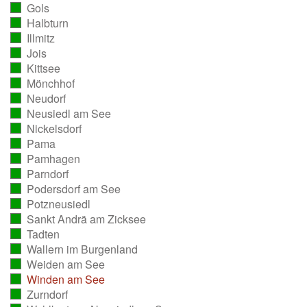
Gols
ausgezählt)
(vollständig
Halbturn
ausgezählt)
(vollständig
Illmitz
ausgezählt)
(vollständig
Jois
ausgezählt)
(vollständig
Kittsee
ausgezählt)
(vollständig
Mönchhof
ausgezählt)
(vollständig
Neudorf
ausgezählt)
(vollständig
Neusiedl am See
ausgezählt)
(vollständig
Nickelsdorf
ausgezählt)
(vollständig
Pama
ausgezählt)
(vollständig
Pamhagen
ausgezählt)
(vollständig
Parndorf
ausgezählt)
(vollständig
Podersdorf am See
ausgezählt)
(vollständig
Potzneusiedl
ausgezählt)
(vollständig
Sankt Andrä am Zicksee
ausgezählt)
(vollständig
Tadten
ausgezählt)
(vollständig
Wallern im Burgenland
ausgezählt)
(vollständig
Weiden am See
ausgezählt)
(vollständig
Winden am See
ausgezählt)
(vollständig
Zurndorf
ausgezählt)
(vollständig