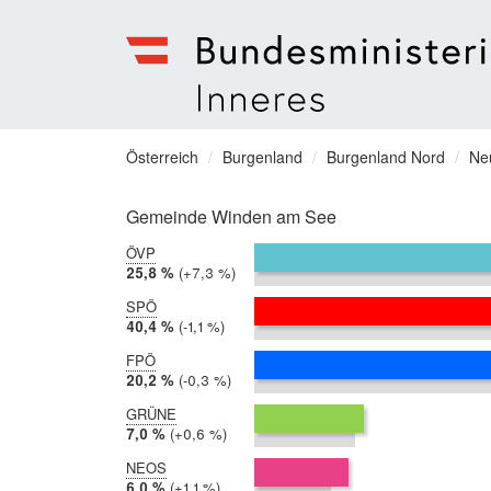
Bundesministerium
für
Sie
Österreich
Burgenland
Burgenland Nord
Ne
Inneres
befinden
Menu
sich
Gemeinde Winden am See
hier:
ÖVP
2019:
25,8 %
Differenz:
+7,3 %
2014:
18,5 %
SPÖ
2019:
40,4 %
Differenz:
-1,1 %
2014:
41,5 %
FPÖ
2019:
20,2 %
Differenz:
-0,3 %
2014:
20,5 %
GRÜNE
2019:
7,0 %
Differenz:
+0,6 %
2014:
6,4 %
NEOS
2019:
6,0 %
Differenz:
+1,1 %