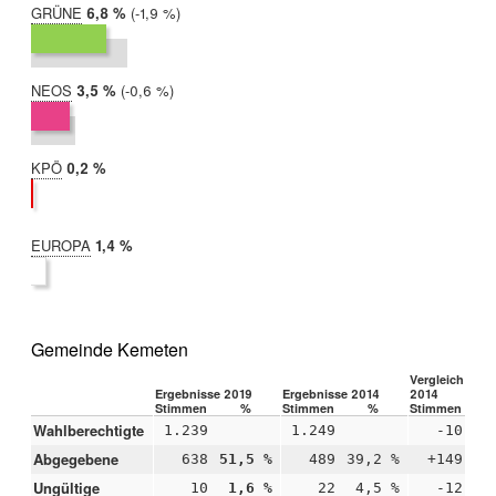
GRÜNE
2019:
6,8 %
Differenz:
-1,9 %
2014:
8,8 %
NEOS
2019:
3,5 %
Differenz:
-0,6 %
2014:
4,1 %
KPÖ
2019:
0,2 %
2014:
nicht
teilgenommen
EUROPA
2019:
1,4 %
2014:
nicht
teilgenommen
Gemeinde Kemeten
Vergleich 2019
Ergebnisse 2019
Ergebnisse 2014
2014
Stimmen
%
Stimmen
%
Stimmen
Wahlberechtigte
1.239
1.249
-10
Abgegebene
638
51,5 %
489
39,2 %
+149
+1
Ungültige
10
1,6 %
22
4,5 %
-12
-