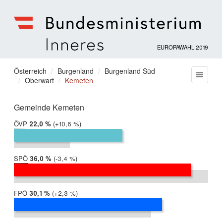
EUROPAWAHL 2019
Bundesministerium
für
Sie
Österreich
Burgenland
Burgenland Süd
Menu
Inneres
Oberwart
Kemeten
befinden
sich
hier:
Gemeinde Kemeten
ÖVP
2019:
22,0 %
Differenz:
+10,6 %
2014:
11,3 %
SPÖ
2019:
36,0 %
Differenz:
-3,4 %
2014:
39,4 %
FPÖ
2019:
30,1 %
Differenz:
+2,3 %
2014:
27,8 %