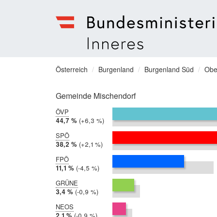
Bundesministerium
für
Sie
Österreich
Burgenland
Burgenland Süd
Obe
Inneres
befinden
Menu
sich
Gemeinde Mischendorf
hier:
ÖVP
2019:
44,7 %
Differenz:
+6,3 %
2014:
38,3 %
SPÖ
2019:
38,2 %
Differenz:
+2,1 %
2014:
36,1 %
FPÖ
2019:
11,1 %
Differenz:
-4,5 %
2014:
15,6 %
GRÜNE
2019:
3,4 %
Differenz:
-0,9 %
2014:
4,2 %
NEOS
2019:
2,1 %
Differenz:
-0,9 %