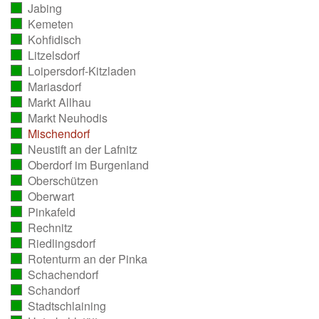
Jabing
ausgezählt)
(vollständig
Kemeten
ausgezählt)
(vollständig
Kohfidisch
ausgezählt)
(vollständig
Litzelsdorf
ausgezählt)
(vollständig
Loipersdorf-Kitzladen
ausgezählt)
(vollständig
Mariasdorf
ausgezählt)
(vollständig
Markt Allhau
ausgezählt)
(vollständig
Markt Neuhodis
ausgezählt)
(vollständig
Mischendorf
ausgezählt)
(vollständig
Neustift an der Lafnitz
ausgezählt)
(vollständig
Oberdorf im Burgenland
ausgezählt)
(vollständig
Oberschützen
ausgezählt)
(vollständig
Oberwart
ausgezählt)
(vollständig
Pinkafeld
ausgezählt)
(vollständig
Rechnitz
ausgezählt)
(vollständig
Riedlingsdorf
ausgezählt)
(vollständig
Rotenturm an der Pinka
ausgezählt)
(vollständig
Schachendorf
ausgezählt)
(vollständig
Schandorf
ausgezählt)
(vollständig
Stadtschlaining
ausgezählt)
(vollständig