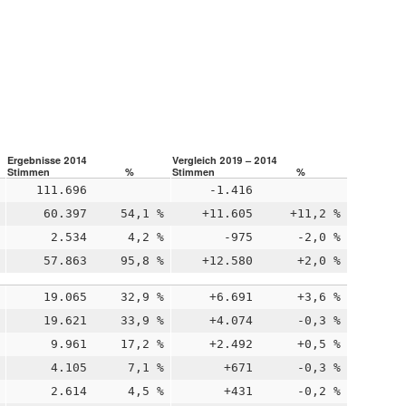
Ergebnisse 2014
Vergleich 2019 – 2014
Stimmen
%
Stimmen
%
111.696
-1.416
60.397
54,1 %
+11.605
+11,2 %
2.534
4,2 %
-975
-2,0 %
57.863
95,8 %
+12.580
+2,0 %
19.065
32,9 %
+6.691
+3,6 %
19.621
33,9 %
+4.074
-0,3 %
9.961
17,2 %
+2.492
+0,5 %
4.105
7,1 %
+671
-0,3 %
2.614
4,5 %
+431
-0,2 %