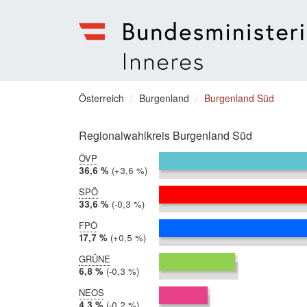
Bundesministerium
für
Sie
Österreich
Burgenland
Burgenland Süd
Inneres
befinden
Menu
sich
Regionalwahlkreis Burgenland Süd
hier:
ÖVP
2019:
36,6 %
Differenz:
+3,6 %
2014:
32,9 %
SPÖ
2019:
33,6 %
Differenz:
-0,3 %
2014:
33,9 %
FPÖ
2019:
17,7 %
Differenz:
+0,5 %
2014:
17,2 %
GRÜNE
2019:
6,8 %
Differenz:
-0,3 %
2014:
7,1 %
NEOS
2019:
4,3 %
Differenz:
-0,2 %