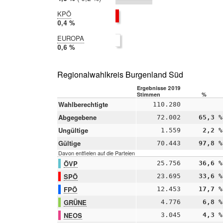
2014:
4,5 %
KPÖ
2019:
0,4 %
2014:
EUROPA
nicht
2019:
0,6 %
teilgenommen
2014:
nicht
teilgenommen
Regionalwahlkreis Burgenland Süd
Ergebnisse 2019
Stimmen
%
Wahlberechtigte
110.280
Abgegebene
72.002
65,3 %
Ungültige
1.559
2,2 %
Gültige
70.443
97,8 %
Davon entfielen auf die Parteien
ÖVP
25.756
36,6 %
SPÖ
23.695
33,6 %
FPÖ
12.453
17,7 %
GRÜNE
4.776
6,8 %
NEOS
3.045
4,3 %