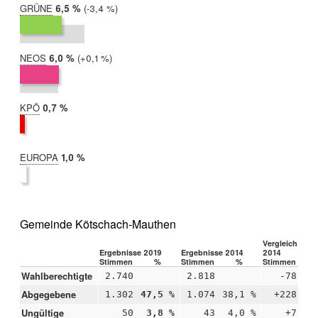
GRÜNE
2019:
6,5 %
Differenz:
-3,4 %
2014:
9,9 %
NEOS
2019:
6,0 %
Differenz:
+0,1 %
2014:
5,9 %
KPÖ
2019:
0,7 %
2014:
nicht
teilgenommen
EUROPA
2019:
1,0 %
2014:
nicht
teilgenommen
Gemeinde Kötschach-Mauthen
Vergleich 2019
Ergebnisse 2019
Ergebnisse 2014
2014
Stimmen
%
Stimmen
%
Stimmen
Wahlberechtigte
2.740
2.818
-78
Abgegebene
1.302
47,5 %
1.074
38,1 %
+228
+9
Ungültige
50
3,8 %
43
4,0 %
+7
-0