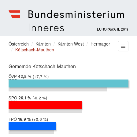
EUROPAWAHL 2019
Bundesministerium
für
Sie
Österreich
Kärnten
Kärnten West
Hermagor
Menu
Inneres
Kötschach-Mauthen
befinden
sich
hier:
Gemeinde Kötschach-Mauthen
ÖVP
2019:
42,8 %
Differenz:
+7,7 %
2014:
35,1 %
SPÖ
2019:
26,1 %
Differenz:
-0,2 %
2014:
26,3 %
FPÖ
2019:
16,9 %
Differenz:
+0,6 %
2014:
16,3 %