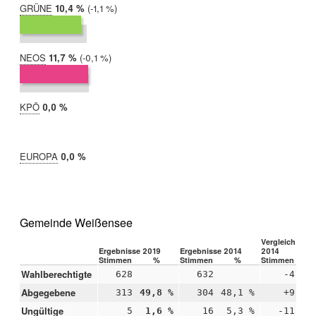
GRÜNE
2019:
10,4 %
Differenz:
-1,1 %
2014:
11,5 %
NEOS
2019:
11,7 %
Differenz:
-0,1 %
2014:
11,8 %
KPÖ
2019:
0,0 %
2014:
nicht
teilgenommen
EUROPA
2019:
0,0 %
2014:
nicht
teilgenommen
Gemeinde Weißensee
Vergleich 2019
Ergebnisse 2019
Ergebnisse 2014
2014
Stimmen
%
Stimmen
%
Stimmen
Wahlberechtigte
628
632
-4
Abgegebene
313
49,8 %
304
48,1 %
+9
+1
Ungültige
5
1,6 %
16
5,3 %
-11
-3