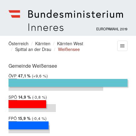
EUROPAWAHL 2019
Bundesministerium
für
Sie
Österreich
Kärnten
Kärnten West
Menu
Inneres
Spittal an der Drau
Weißensee
befinden
sich
hier:
Gemeinde Weißensee
ÖVP
2019:
47,1 %
Differenz:
+9,6 %
2014:
37,5 %
SPÖ
2019:
14,9 %
Differenz:
-3,8 %
2014:
18,8 %
FPÖ
2019:
15,9 %
Differenz:
-0,4 %
2014:
16,3 %