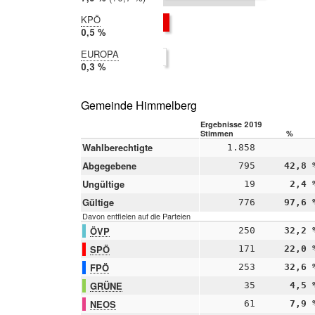
2014:
7,1 %
KPÖ
2019:
0,5 %
2014:
EUROPA
nicht
2019:
0,3 %
teilgenommen
2014:
nicht
teilgenommen
Gemeinde Himmelberg
Ergebnisse 2019
Stimmen
%
Wahlberechtigte
1.858
Abgegebene
795
42,8 
Ungültige
19
2,4 
Gültige
776
97,6 
Davon entfielen auf die Parteien
ÖVP
250
32,2 
SPÖ
171
22,0 
FPÖ
253
32,6 
GRÜNE
35
4,5 
NEOS
61
7,9 