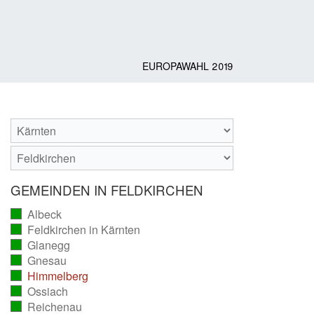
EUROPAWAHL 2019
GEMEINDEN IN FELDKIRCHEN
Albeck
(vollständig
Feldkirchen in Kärnten
ausgezählt)
(vollständig
Glanegg
ausgezählt)
(vollständig
Gnesau
ausgezählt)
(vollständig
Himmelberg
ausgezählt)
(vollständig
Ossiach
ausgezählt)
(vollständig
Reichenau
ausgezählt)
(vollständig