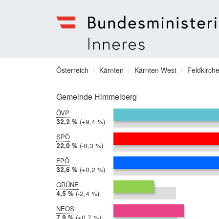
Bundesministerium
für
Sie
Österreich
Kärnten
Kärnten West
Feldkirch
Inneres
befinden
Menu
sich
Gemeinde Himmelberg
hier:
ÖVP
2019:
32,2 %
Differenz:
+9,4 %
2014:
22,8 %
SPÖ
2019:
22,0 %
Differenz:
-0,3 %
2014:
22,3 %
FPÖ
2019:
32,6 %
Differenz:
+0,2 %
2014:
32,4 %
GRÜNE
2019:
4,5 %
Differenz:
-2,4 %
2014:
7,0 %
NEOS
2019:
7,9 %
Differenz:
+0,7 %