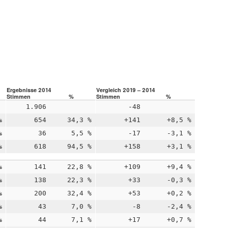
Ergebnisse 2014
Vergleich 2019 – 2014
Stimmen
%
Stimmen
%
1.906
-48
%
654
34,3 %
+141
+8,5 %
%
36
5,5 %
-17
-3,1 %
%
618
94,5 %
+158
+3,1 %
%
141
22,8 %
+109
+9,4 %
%
138
22,3 %
+33
-0,3 %
%
200
32,4 %
+53
+0,2 %
%
43
7,0 %
-8
-2,4 %
%
44
7,1 %
+17
+0,7 %