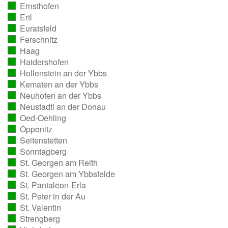
Ernsthofen
ausgezählt)
(vollständig
Ertl
ausgezählt)
(vollständig
Euratsfeld
ausgezählt)
(vollständig
Ferschnitz
ausgezählt)
(vollständig
Haag
ausgezählt)
(vollständig
Haidershofen
ausgezählt)
(vollständig
Hollenstein an der Ybbs
ausgezählt)
(vollständig
Kematen an der Ybbs
ausgezählt)
(vollständig
Neuhofen an der Ybbs
ausgezählt)
(vollständig
Neustadtl an der Donau
ausgezählt)
(vollständig
Oed-Oehling
ausgezählt)
(vollständig
Opponitz
ausgezählt)
(vollständig
Seitenstetten
ausgezählt)
(vollständig
Sonntagberg
ausgezählt)
(vollständig
St. Georgen am Reith
ausgezählt)
(vollständig
St. Georgen am Ybbsfelde
ausgezählt)
(vollständig
St. Pantaleon-Erla
ausgezählt)
(vollständig
St. Peter in der Au
ausgezählt)
(vollständig
St. Valentin
ausgezählt)
(vollständig
Strengberg
ausgezählt)
(vollständig