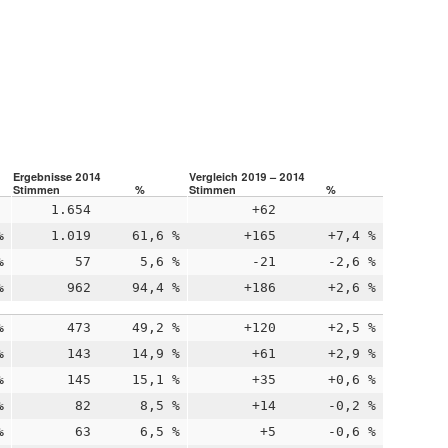
Ergebnisse 2014
Vergleich 2019 – 2014
Stimmen
%
Stimmen
%
1.654
+62
%
1.019
61,6 %
+165
+7,4 %
%
57
5,6 %
-21
-2,6 %
%
962
94,4 %
+186
+2,6 %
%
473
49,2 %
+120
+2,5 %
%
143
14,9 %
+61
+2,9 %
%
145
15,1 %
+35
+0,6 %
%
82
8,5 %
+14
-0,2 %
%
63
6,5 %
+5
-0,6 %