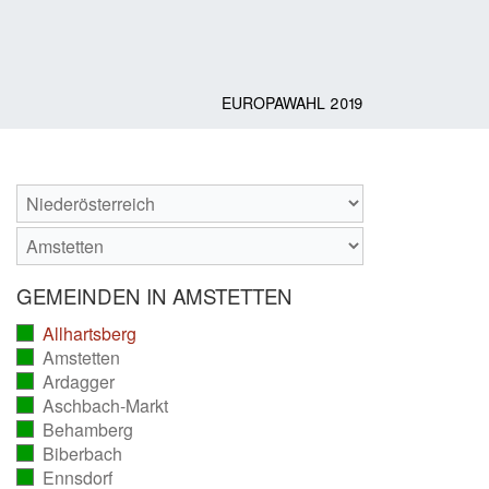
EUROPAWAHL 2019
GEMEINDEN IN AMSTETTEN
Allhartsberg
(vollständig
Amstetten
ausgezählt)
(vollständig
Ardagger
ausgezählt)
(vollständig
Aschbach-Markt
ausgezählt)
(vollständig
Behamberg
ausgezählt)
(vollständig
Biberbach
ausgezählt)
(vollständig
Ennsdorf
ausgezählt)
(vollständig