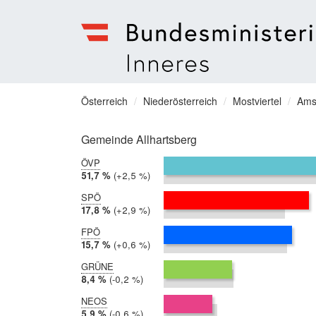
Bundesministerium
für
Sie
Österreich
Niederösterreich
Mostviertel
Ams
Inneres
befinden
Menu
sich
Gemeinde Allhartsberg
hier:
ÖVP
2019:
51,7 %
Differenz:
+2,5 %
2014:
49,2 %
SPÖ
2019:
17,8 %
Differenz:
+2,9 %
2014:
14,9 %
FPÖ
2019:
15,7 %
Differenz:
+0,6 %
2014:
15,1 %
GRÜNE
2019:
8,4 %
Differenz:
-0,2 %
2014:
8,5 %
NEOS
2019:
5,9 %
Differenz:
-0,6 %