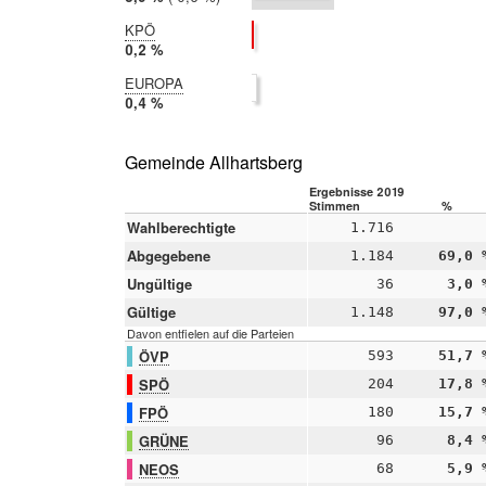
2014:
6,5 %
KPÖ
2019:
0,2 %
2014:
EUROPA
nicht
2019:
0,4 %
teilgenommen
2014:
nicht
teilgenommen
Gemeinde Allhartsberg
Ergebnisse 2019
Stimmen
%
Wahlberechtigte
1.716
Abgegebene
1.184
69,0 
Ungültige
36
3,0 
Gültige
1.148
97,0 
Davon entfielen auf die Parteien
ÖVP
593
51,7 
SPÖ
204
17,8 
FPÖ
180
15,7 
GRÜNE
96
8,4 
NEOS
68
5,9 