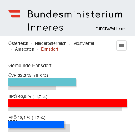
EUROPAWAHL 2019
Bundesministerium
für
Sie
Österreich
Niederösterreich
Mostviertel
Menu
Inneres
Amstetten
Ennsdorf
befinden
sich
hier:
Gemeinde Ennsdorf
ÖVP
2019:
23,2 %
Differenz:
+6,8 %
2014:
16,5 %
SPÖ
2019:
40,8 %
Differenz:
+1,7 %
2014:
39,2 %
FPÖ
2019:
19,4 %
Differenz:
-1,7 %
2014:
21,1 %