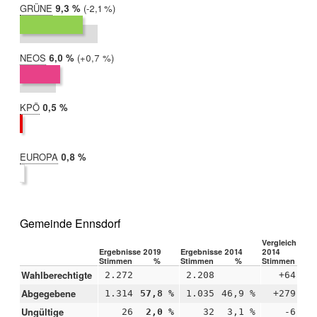
GRÜNE
2019:
9,3 %
Differenz:
-2,1 %
2014:
11,5 %
NEOS
2019:
6,0 %
Differenz:
+0,7 %
2014:
5,3 %
KPÖ
2019:
0,5 %
2014:
nicht
teilgenommen
EUROPA
2019:
0,8 %
2014:
nicht
teilgenommen
Gemeinde Ennsdorf
Vergleich 2019
Ergebnisse 2019
Ergebnisse 2014
2014
Stimmen
%
Stimmen
%
Stimmen
Wahlberechtigte
2.272
2.208
+64
Abgegebene
1.314
57,8 %
1.035
46,9 %
+279
+1
Ungültige
26
2,0 %
32
3,1 %
-6
-