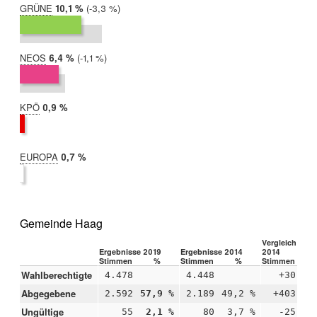
GRÜNE
2019:
10,1 %
Differenz:
-3,3 %
2014:
13,5 %
NEOS
2019:
6,4 %
Differenz:
-1,1 %
2014:
7,4 %
KPÖ
2019:
0,9 %
2014:
nicht
teilgenommen
EUROPA
2019:
0,7 %
2014:
nicht
teilgenommen
Gemeinde Haag
Vergleich 2019
Ergebnisse 2019
Ergebnisse 2014
2014
Stimmen
%
Stimmen
%
Stimmen
Wahlberechtigte
4.478
4.448
+30
Abgegebene
2.592
57,9 %
2.189
49,2 %
+403
+8
Ungültige
55
2,1 %
80
3,7 %
-25
-1