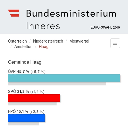
EUROPAWAHL 2019
Bundesministerium
für
Sie
Österreich
Niederösterreich
Mostviertel
Menu
Inneres
Amstetten
Haag
befinden
sich
hier:
Gemeinde Haag
ÖVP
2019:
45,7 %
Differenz:
+5,7 %
2014:
40,0 %
SPÖ
2019:
21,2 %
Differenz:
+1,4 %
2014:
19,8 %
FPÖ
2019:
15,1 %
Differenz:
+2,3 %
2014:
12,8 %