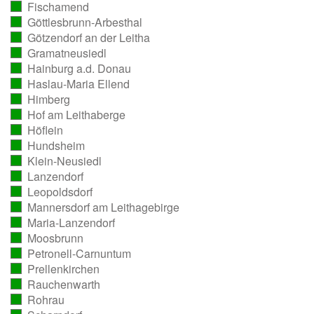
Fischamend
ausgezählt)
(vollständig
Göttlesbrunn-Arbesthal
ausgezählt)
(vollständig
Götzendorf an der Leitha
ausgezählt)
(vollständig
Gramatneusiedl
ausgezählt)
(vollständig
Hainburg a.d. Donau
ausgezählt)
(vollständig
Haslau-Maria Ellend
ausgezählt)
(vollständig
Himberg
ausgezählt)
(vollständig
Hof am Leithaberge
ausgezählt)
(vollständig
Höflein
ausgezählt)
(vollständig
Hundsheim
ausgezählt)
(vollständig
Klein-Neusiedl
ausgezählt)
(vollständig
Lanzendorf
ausgezählt)
(vollständig
Leopoldsdorf
ausgezählt)
(vollständig
Mannersdorf am Leithagebirge
ausgezählt)
(vollständig
Maria-Lanzendorf
ausgezählt)
(vollständig
Moosbrunn
ausgezählt)
(vollständig
Petronell-Carnuntum
ausgezählt)
(vollständig
Prellenkirchen
ausgezählt)
(vollständig
Rauchenwarth
ausgezählt)
(vollständig
Rohrau
ausgezählt)
(vollständig