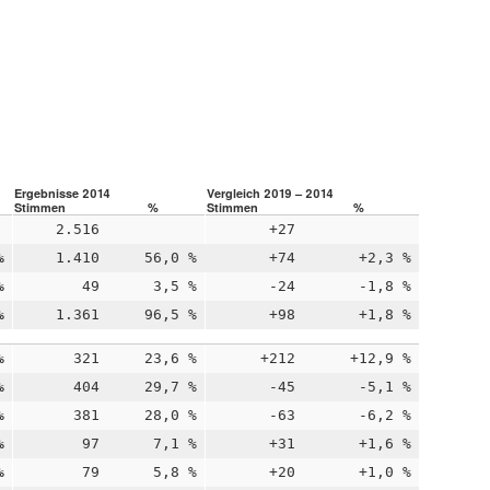
Ergebnisse 2014
Vergleich 2019 – 2014
Stimmen
%
Stimmen
%
2.516
+27
%
1.410
56,0 %
+74
+2,3 %
%
49
3,5 %
-24
-1,8 %
%
1.361
96,5 %
+98
+1,8 %
%
321
23,6 %
+212
+12,9 %
%
404
29,7 %
-45
-5,1 %
%
381
28,0 %
-63
-6,2 %
%
97
7,1 %
+31
+1,6 %
%
79
5,8 %
+20
+1,0 %