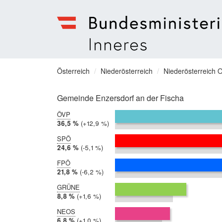
Bundesministerium
für
Sie
Österreich
Niederösterreich
Niederösterreich O
Inneres
befinden
Menu
sich
Gemeinde Enzersdorf an der Fischa
hier:
ÖVP
2019:
36,5 %
Differenz:
+12,9 %
2014:
23,6 %
SPÖ
2019:
24,6 %
Differenz:
-5,1 %
2014:
29,7 %
FPÖ
2019:
21,8 %
Differenz:
-6,2 %
2014:
28,0 %
GRÜNE
2019:
8,8 %
Differenz:
+1,6 %
2014:
7,1 %
NEOS
2019:
6,8 %
Differenz:
+1,0 %