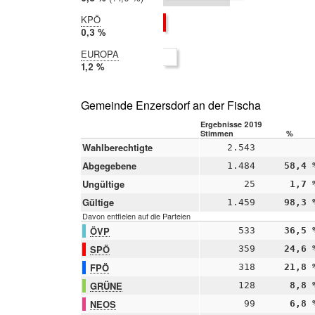
2014:
5,8 %
KPÖ
2019:
0,3 %
2014:
EUROPA
nicht
2019:
1,2 %
teilgenommen
2014:
nicht
teilgenommen
Gemeinde Enzersdorf an der Fischa
Ergebnisse 2019
Stimmen
%
Wahlberechtigte
2.543
Abgegebene
1.484
58,4 
Ungültige
25
1,7 
Gültige
1.459
98,3 
Davon entfielen auf die Parteien
ÖVP
533
36,5 
SPÖ
359
24,6 
FPÖ
318
21,8 
GRÜNE
128
8,8 
NEOS
99
6,8 