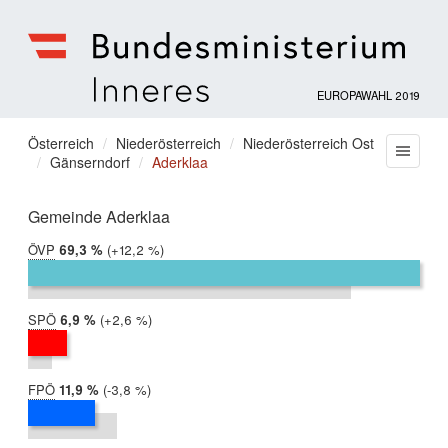
EUROPAWAHL 2019
Bundesministerium
für
Sie
Österreich
Niederösterreich
Niederösterreich Ost
Menu
Inneres
Gänserndorf
Aderklaa
befinden
sich
hier:
Gemeinde Aderklaa
ÖVP
2019:
69,3 %
Differenz:
+12,2 %
2014:
57,1 %
SPÖ
2019:
6,9 %
Differenz:
+2,6 %
2014:
4,3 %
FPÖ
2019:
11,9 %
Differenz:
-3,8 %
2014:
15,7 %