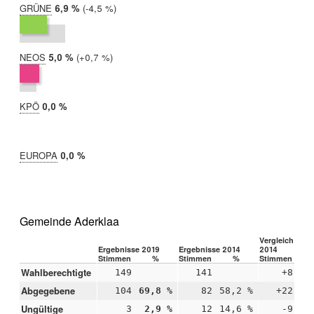
GRÜNE
2019:
6,9 %
Differenz:
-4,5 %
2014:
11,4 %
NEOS
2019:
5,0 %
Differenz:
+0,7 %
2014:
4,3 %
KPÖ
2019:
0,0 %
2014:
nicht
teilgenommen
EUROPA
2019:
0,0 %
2014:
nicht
teilgenommen
Gemeinde Aderklaa
Vergleich 2019
Ergebnisse 2019
Ergebnisse 2014
2014
Stimmen
%
Stimmen
%
Stimmen
Wahlberechtigte
149
141
+8
Abgegebene
104
69,8 %
82
58,2 %
+22
+1
Ungültige
3
2,9 %
12
14,6 %
-9
-1