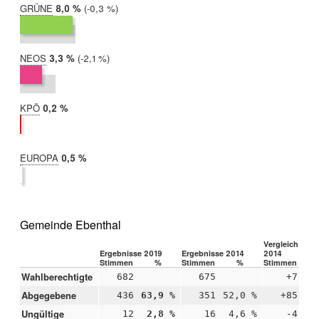
GRÜNE
2019:
8,0 %
Differenz:
-0,3 %
2014:
8,4 %
NEOS
2019:
3,3 %
Differenz:
-2,1 %
2014:
5,4 %
KPÖ
2019:
0,2 %
2014:
nicht
teilgenommen
EUROPA
2019:
0,5 %
2014:
nicht
teilgenommen
Gemeinde Ebenthal
Vergleich 2019
Ergebnisse 2019
Ergebnisse 2014
2014
Stimmen
%
Stimmen
%
Stimmen
Wahlberechtigte
682
675
+7
Abgegebene
436
63,9 %
351
52,0 %
+85
+1
Ungültige
12
2,8 %
16
4,6 %
-4
-