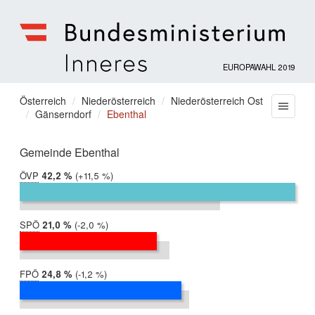
EUROPAWAHL 2019
Bundesministerium
für
Sie
Österreich
Niederösterreich
Niederösterreich Ost
Menu
Inneres
Gänserndorf
Ebenthal
befinden
sich
hier:
Gemeinde Ebenthal
ÖVP
2019:
42,2 %
Differenz:
+11,5 %
2014:
30,7 %
SPÖ
2019:
21,0 %
Differenz:
-2,0 %
2014:
23,0 %
FPÖ
2019:
24,8 %
Differenz:
-1,2 %
2014:
26,0 %