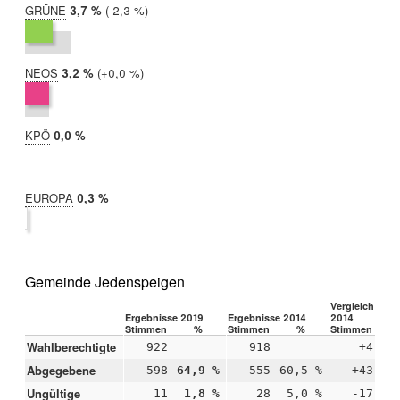
GRÜNE
2019:
3,7 %
Differenz:
-2,3 %
2014:
6,1 %
NEOS
2019:
3,2 %
Differenz:
+0,0 %
2014:
3,2 %
KPÖ
2019:
0,0 %
2014:
nicht
teilgenommen
EUROPA
2019:
0,3 %
2014:
nicht
teilgenommen
Gemeinde Jedenspeigen
Vergleich 2019
Ergebnisse 2019
Ergebnisse 2014
2014
Stimmen
%
Stimmen
%
Stimmen
Wahlberechtigte
922
918
+4
Abgegebene
598
64,9 %
555
60,5 %
+43
+4
Ungültige
11
1,8 %
28
5,0 %
-17
-3