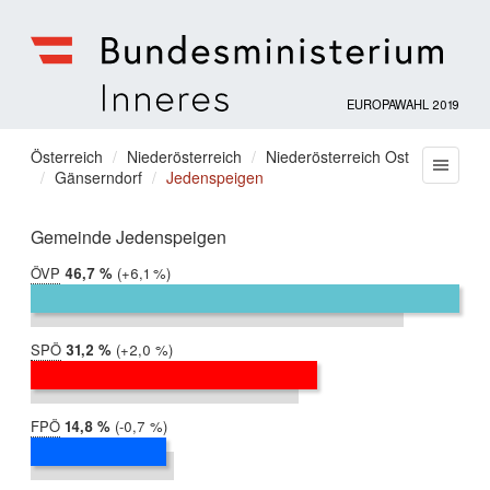
EUROPAWAHL 2019
Bundesministerium
für
Sie
Österreich
Niederösterreich
Niederösterreich Ost
Menu
Inneres
Gänserndorf
Jedenspeigen
befinden
sich
hier:
Gemeinde Jedenspeigen
ÖVP
2019:
46,7 %
Differenz:
+6,1 %
2014:
40,6 %
SPÖ
2019:
31,2 %
Differenz:
+2,0 %
2014:
29,2 %
FPÖ
2019:
14,8 %
Differenz:
-0,7 %
2014:
15,6 %