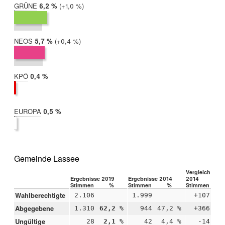
GRÜNE
2019:
6,2 %
Differenz:
+1,0 %
2014:
5,2 %
NEOS
2019:
5,7 %
Differenz:
+0,4 %
2014:
5,3 %
KPÖ
2019:
0,4 %
2014:
nicht
teilgenommen
EUROPA
2019:
0,5 %
2014:
nicht
teilgenommen
Gemeinde Lassee
Vergleich 2019
Ergebnisse 2019
Ergebnisse 2014
2014
Stimmen
%
Stimmen
%
Stimmen
Wahlberechtigte
2.106
1.999
+107
Abgegebene
1.310
62,2 %
944
47,2 %
+366
+1
Ungültige
28
2,1 %
42
4,4 %
-14
-