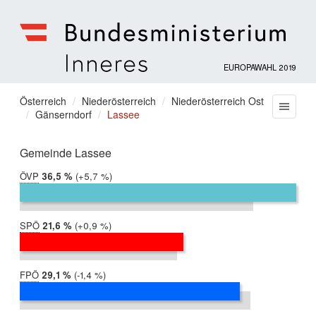
EUROPAWAHL 2019
Bundesministerium
für
Sie
Österreich
Niederösterreich
Niederösterreich Ost
Menu
Inneres
Gänserndorf
Lassee
befinden
sich
hier:
Gemeinde Lassee
ÖVP
2019:
36,5 %
Differenz:
+5,7 %
2014:
30,8 %
SPÖ
2019:
21,6 %
Differenz:
+0,9 %
2014:
20,7 %
FPÖ
2019:
29,1 %
Differenz:
-1,4 %
2014:
30,5 %