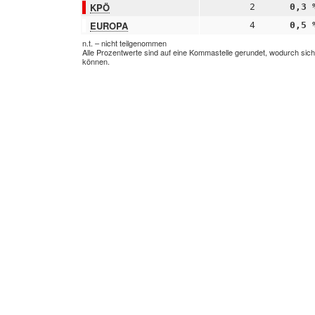
KPÖ
2
0,3 
EUROPA
4
0,5 
n.t. – nicht teilgenommen
Alle Prozentwerte sind auf eine Kommastelle gerundet, wodurch sic
können.