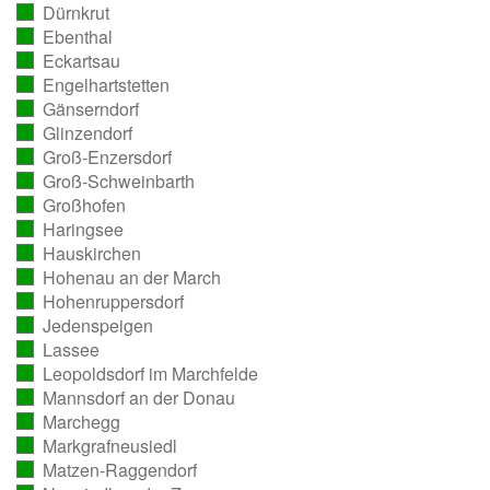
Dürnkrut
ausgezählt)
(vollständig
Ebenthal
ausgezählt)
(vollständig
Eckartsau
ausgezählt)
(vollständig
Engelhartstetten
ausgezählt)
(vollständig
Gänserndorf
ausgezählt)
(vollständig
Glinzendorf
ausgezählt)
(vollständig
Groß-Enzersdorf
ausgezählt)
(vollständig
Groß-Schweinbarth
ausgezählt)
(vollständig
Großhofen
ausgezählt)
(vollständig
Haringsee
ausgezählt)
(vollständig
Hauskirchen
ausgezählt)
(vollständig
Hohenau an der March
ausgezählt)
(vollständig
Hohenruppersdorf
ausgezählt)
(vollständig
Jedenspeigen
ausgezählt)
(vollständig
Lassee
ausgezählt)
(vollständig
Leopoldsdorf im Marchfelde
ausgezählt)
(vollständig
Mannsdorf an der Donau
ausgezählt)
(vollständig
Marchegg
ausgezählt)
(vollständig
Markgrafneusiedl
ausgezählt)
(vollständig
Matzen-Raggendorf
ausgezählt)
(vollständig