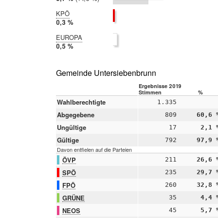
2014:
4,1 %
KPÖ
2019:
0,3 %
2014:
EUROPA
nicht
2019:
0,5 %
teilgenommen
2014:
nicht
teilgenommen
Gemeinde Untersiebenbrunn
Ergebnisse 2019
Stimmen
%
Wahlberechtigte
1.335
Abgegebene
809
60,6 
Ungültige
17
2,1 
Gültige
792
97,9 
Davon entfielen auf die Parteien
ÖVP
211
26,6 
SPÖ
235
29,7 
FPÖ
260
32,8 
GRÜNE
35
4,4 
NEOS
45
5,7 