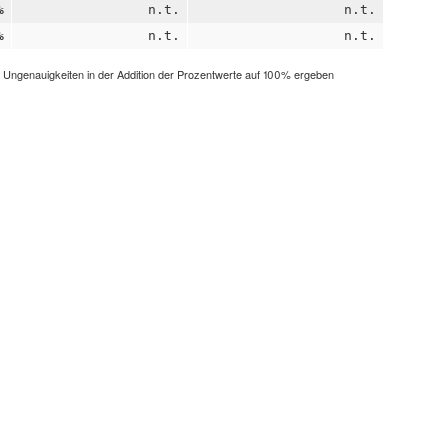
%
n.t.
n.t.
%
n.t.
n.t.
h Ungenauigkeiten in der Addition der Prozentwerte auf 100% ergeben