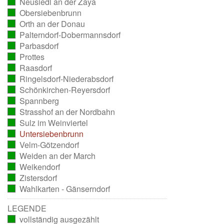
Neusiedl an der Zaya
ausgezählt)
(vollständig
Obersiebenbrunn
ausgezählt)
(vollständig
Orth an der Donau
ausgezählt)
(vollständig
Palterndorf-Dobermannsdorf
ausgezählt)
(vollständig
Parbasdorf
ausgezählt)
(vollständig
Prottes
ausgezählt)
(vollständig
Raasdorf
ausgezählt)
(vollständig
Ringelsdorf-Niederabsdorf
ausgezählt)
(vollständig
Schönkirchen-Reyersdorf
ausgezählt)
(vollständig
Spannberg
ausgezählt)
(vollständig
Strasshof an der Nordbahn
ausgezählt)
(vollständig
Sulz im Weinviertel
ausgezählt)
(vollständig
Untersiebenbrunn
ausgezählt)
(vollständig
Velm-Götzendorf
ausgezählt)
(vollständig
Weiden an der March
ausgezählt)
(vollständig
Weikendorf
ausgezählt)
(vollständig
Zistersdorf
ausgezählt)
(vollständig
Wahlkarten - Gänserndorf
ausgezählt)
(vollständig
ausgezählt)
LEGENDE
vollständig ausgezählt