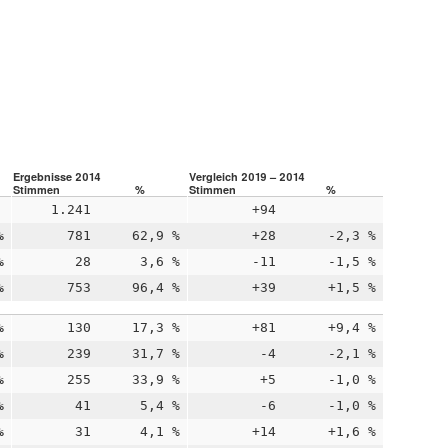
Ergebnisse 2014
Vergleich 2019 – 2014
Stimmen
%
Stimmen
%
1.241
+94
%
781
62,9 %
+28
-2,3 %
%
28
3,6 %
-11
-1,5 %
%
753
96,4 %
+39
+1,5 %
%
130
17,3 %
+81
+9,4 %
%
239
31,7 %
-4
-2,1 %
%
255
33,9 %
+5
-1,0 %
%
41
5,4 %
-6
-1,0 %
%
31
4,1 %
+14
+1,6 %