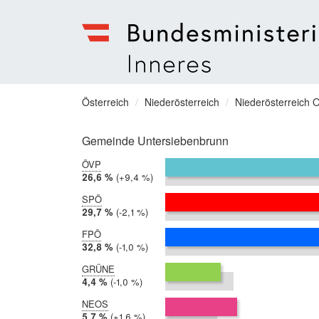
Bundesministerium
für
Sie
Österreich
Niederösterreich
Niederösterreich O
Inneres
befinden
Menu
sich
Gemeinde Untersiebenbrunn
hier:
ÖVP
2019:
26,6 %
Differenz:
+9,4 %
2014:
17,3 %
SPÖ
2019:
29,7 %
Differenz:
-2,1 %
2014:
31,7 %
FPÖ
2019:
32,8 %
Differenz:
-1,0 %
2014:
33,9 %
GRÜNE
2019:
4,4 %
Differenz:
-1,0 %
2014:
5,4 %
NEOS
2019:
5,7 %
Differenz:
+1,6 %