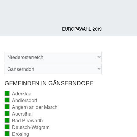
EUROPAWAHL 2019
GEMEINDEN IN GÄNSERNDORF
Aderklaa
(vollständig
Andlersdorf
ausgezählt)
(vollständig
Angern an der March
ausgezählt)
(vollständig
Auersthal
ausgezählt)
(vollständig
Bad Pirawarth
ausgezählt)
(vollständig
Deutsch-Wagram
ausgezählt)
(vollständig
Drösing
ausgezählt)
(vollständig