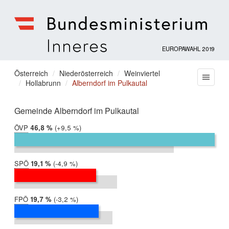
EUROPAWAHL 2019
Bundesministerium
für
Sie
Österreich
Niederösterreich
Weinviertel
Menu
Inneres
Hollabrunn
Alberndorf im Pulkautal
befinden
sich
hier:
Gemeinde Alberndorf im Pulkautal
ÖVP
2019:
46,8 %
Differenz:
+9,5 %
2014:
37,3 %
SPÖ
2019:
19,1 %
Differenz:
-4,9 %
2014:
24,0 %
FPÖ
2019:
19,7 %
Differenz:
-3,2 %
2014:
22,9 %