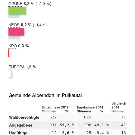
GRÜNE
2019:
6,8 %
Differenz:
+2,3 %
2014:
4,4 %
NEOS
2019:
6,2 %
Differenz:
+1,4 %
2014:
4,8 %
KPÖ
2019:
0,3 %
2014:
nicht
teilgenommen
EUROPA
2019:
1,2 %
2014:
nicht
teilgenommen
Gemeinde Alberndorf im Pulkautal
Vergleich 2019
Ergebnisse 2019
Ergebnisse 2014
2014
Stimmen
%
Stimmen
%
Stimmen
Wahlberechtigte
622
615
+7
Abgegebene
337
54,2 %
296
48,1 %
+41
+6
Ungültige
12
3,6 %
25
8,4 %
-13
-4