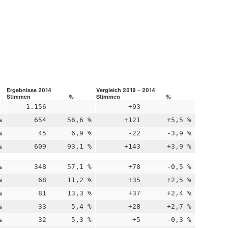
Ergebnisse 2014
Vergleich 2019 – 2014
Stimmen
%
Stimmen
%
1.156
+93
%
654
56,6 %
+121
+5,5 %
%
45
6,9 %
-22
-3,9 %
%
609
93,1 %
+143
+3,9 %
%
348
57,1 %
+78
-0,5 %
%
68
11,2 %
+35
+2,5 %
%
81
13,3 %
+37
+2,4 %
%
33
5,4 %
+28
+2,7 %
%
32
5,3 %
+5
-0,3 %