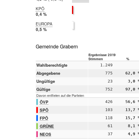
2014:
5,3 %
KPÖ
2019:
0,4 %
2014:
EUROPA
nicht
2019:
0,5 %
teilgenommen
2014:
nicht
teilgenommen
Gemeinde Grabern
Ergebnisse 2019
Stimmen
%
Wahlberechtigte
1.249
Abgegebene
775
62,0 
Ungültige
23
3,0 
Gültige
752
97,0 
Davon entfielen auf die Parteien
ÖVP
426
56,6 
SPÖ
103
13,7 
FPÖ
118
15,7 
GRÜNE
61
8,1 
NEOS
37
4,9 