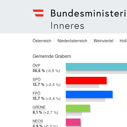
Bundesministerium
für
Sie
Österreich
Niederösterreich
Weinviertel
Hol
Inneres
befinden
Menu
sich
Gemeinde Grabern
hier:
ÖVP
2019:
56,6 %
Differenz:
-0,5 %
2014:
57,1 %
SPÖ
2019:
13,7 %
Differenz:
+2,5 %
2014:
11,2 %
FPÖ
2019:
15,7 %
Differenz:
+2,4 %
2014:
13,3 %
GRÜNE
2019:
8,1 %
Differenz:
+2,7 %
2014:
5,4 %
NEOS
2019:
4,9 %
Differenz:
-0,3 %