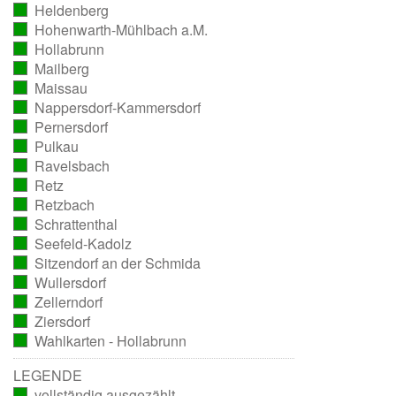
Heldenberg
ausgezählt)
(vollständig
Hohenwarth-Mühlbach a.M.
ausgezählt)
(vollständig
Hollabrunn
ausgezählt)
(vollständig
Mailberg
ausgezählt)
(vollständig
Maissau
ausgezählt)
(vollständig
Nappersdorf-Kammersdorf
ausgezählt)
(vollständig
Pernersdorf
ausgezählt)
(vollständig
Pulkau
ausgezählt)
(vollständig
Ravelsbach
ausgezählt)
(vollständig
Retz
ausgezählt)
(vollständig
Retzbach
ausgezählt)
(vollständig
Schrattenthal
ausgezählt)
(vollständig
Seefeld-Kadolz
ausgezählt)
(vollständig
Sitzendorf an der Schmida
ausgezählt)
(vollständig
Wullersdorf
ausgezählt)
(vollständig
Zellerndorf
ausgezählt)
(vollständig
Ziersdorf
ausgezählt)
(vollständig
Wahlkarten - Hollabrunn
ausgezählt)
(vollständig
ausgezählt)
LEGENDE
vollständig ausgezählt