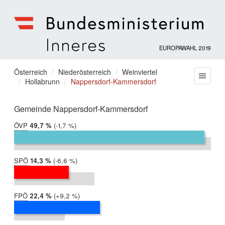
EUROPAWAHL 2019
Bundesministerium
für
Sie
Österreich
Niederösterreich
Weinviertel
Menu
Inneres
Hollabrunn
Nappersdorf-Kammersdorf
befinden
sich
hier:
Gemeinde Nappersdorf-Kammersdorf
ÖVP
2019:
49,7 %
Differenz:
-1,7 %
2014:
51,3 %
SPÖ
2019:
14,3 %
Differenz:
-6,6 %
2014:
20,9 %
FPÖ
2019:
22,4 %
Differenz:
+9,2 %
2014:
13,3 %