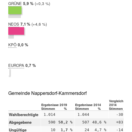
GRÜNE
2019:
5,9 %
Differenz:
+0,3 %
2014:
5,6 %
NEOS
2019:
7,1 %
Differenz:
+4,6 %
2014:
2,5 %
KPÖ
2019:
0,0 %
2014:
nicht
teilgenommen
EUROPA
2019:
0,7 %
2014:
nicht
teilgenommen
Gemeinde Nappersdorf-Kammersdorf
Vergleich 2019
Ergebnisse 2019
Ergebnisse 2014
2014
Stimmen
%
Stimmen
%
Stimmen
Wahlberechtigte
1.014
1.044
-30
Abgegebene
590
58,2 %
507
48,6 %
+83
+9
Ungültige
10
1,7 %
24
4,7 %
-14
-3