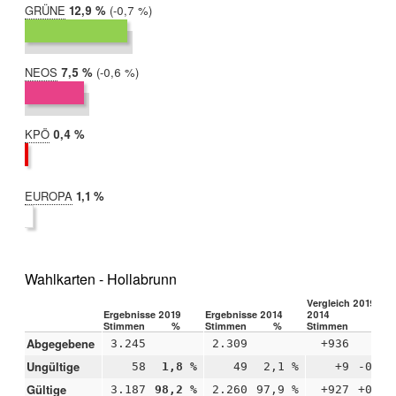
GRÜNE
2019:
12,9 %
Differenz:
-0,7 %
2014:
13,5 %
NEOS
2019:
7,5 %
Differenz:
-0,6 %
2014:
8,1 %
KPÖ
2019:
0,4 %
2014:
nicht
teilgenommen
EUROPA
2019:
1,1 %
2014:
nicht
teilgenommen
Wahlkarten - Hollabrunn
Vergleich 2019 –
Ergebnisse 2019
Ergebnisse 2014
2014
Stimmen
%
Stimmen
%
Stimmen
%
Abgegebene
3.245
2.309
+936
Ungültige
58
1,8 %
49
2,1 %
+9
-0,3 
Gültige
3.187
98,2 %
2.260
97,9 %
+927
+0,3 