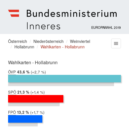
EUROPAWAHL 2019
Bundesministerium
für
Sie
Österreich
Niederösterreich
Weinviertel
Menu
Inneres
Hollabrunn
Wahlkarten - Hollabrunn
befinden
sich
hier:
Wahlkarten - Hollabrunn
ÖVP
2019:
43,6 %
Differenz:
+2,7 %
2014:
40,9 %
SPÖ
2019:
21,3 %
Differenz:
+1,4 %
2014:
19,9 %
FPÖ
2019:
13,2 %
Differenz:
+1,7 %
2014:
11,5 %