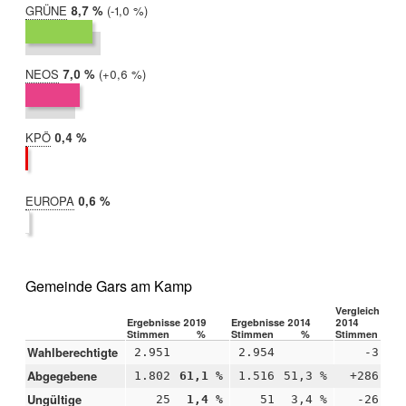
GRÜNE
2019:
8,7 %
Differenz:
-1,0 %
2014:
9,7 %
NEOS
2019:
7,0 %
Differenz:
+0,6 %
2014:
6,4 %
KPÖ
2019:
0,4 %
2014:
nicht
teilgenommen
EUROPA
2019:
0,6 %
2014:
nicht
teilgenommen
Gemeinde Gars am Kamp
Vergleich 2019
Ergebnisse 2019
Ergebnisse 2014
2014
Stimmen
%
Stimmen
%
Stimmen
Wahlberechtigte
2.951
2.954
-3
Abgegebene
1.802
61,1 %
1.516
51,3 %
+286
+9
Ungültige
25
1,4 %
51
3,4 %
-26
-2