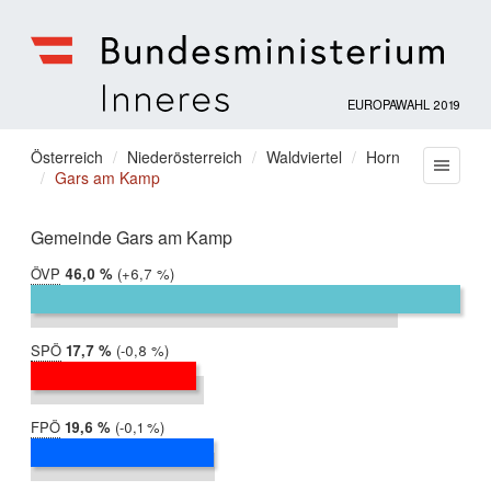
EUROPAWAHL 2019
Bundesministerium
für
Sie
Österreich
Niederösterreich
Waldviertel
Horn
Menu
Inneres
Gars am Kamp
befinden
sich
hier:
Gemeinde Gars am Kamp
ÖVP
2019:
46,0 %
Differenz:
+6,7 %
2014:
39,3 %
SPÖ
2019:
17,7 %
Differenz:
-0,8 %
2014:
18,5 %
FPÖ
2019:
19,6 %
Differenz:
-0,1 %
2014:
19,7 %