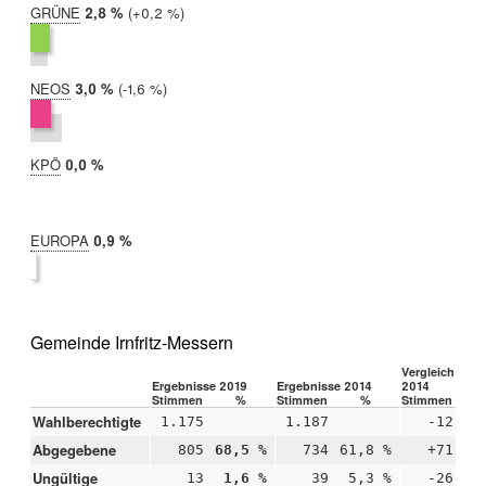
GRÜNE
2019:
2,8 %
Differenz:
+0,2 %
2014:
2,6 %
NEOS
2019:
3,0 %
Differenz:
-1,6 %
2014:
4,6 %
KPÖ
2019:
0,0 %
2014:
nicht
teilgenommen
EUROPA
2019:
0,9 %
2014:
nicht
teilgenommen
Gemeinde Irnfritz-Messern
Vergleich 2019
Ergebnisse 2019
Ergebnisse 2014
2014
Stimmen
%
Stimmen
%
Stimmen
Wahlberechtigte
1.175
1.187
-12
Abgegebene
805
68,5 %
734
61,8 %
+71
+6
Ungültige
13
1,6 %
39
5,3 %
-26
-3