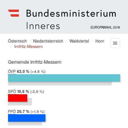
EUROPAWAHL 2019
Bundesministerium
für
Sie
Österreich
Niederösterreich
Waldviertel
Horn
Menu
Inneres
Irnfritz-Messern
befinden
sich
hier:
Gemeinde Irnfritz-Messern
ÖVP
2019:
62,0 %
Differenz:
+4,6 %
2014:
57,4 %
SPÖ
2019:
10,6 %
Differenz:
-2,6 %
2014:
13,2 %
FPÖ
2019:
20,7 %
Differenz:
+1,9 %
2014:
18,8 %