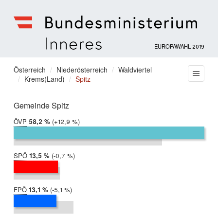
EUROPAWAHL 2019
Bundesministerium
für
Sie
Österreich
Niederösterreich
Waldviertel
Menu
Inneres
Krems(Land)
Spitz
befinden
sich
hier:
Gemeinde Spitz
ÖVP
2019:
58,2 %
Differenz:
+12,9 %
2014:
45,3 %
SPÖ
2019:
13,5 %
Differenz:
-0,7 %
2014:
14,1 %
FPÖ
2019:
13,1 %
Differenz:
-5,1 %
2014:
18,2 %