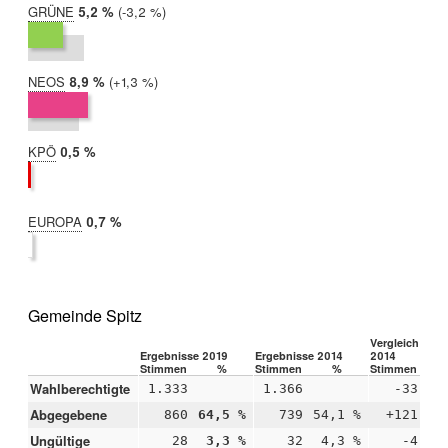
GRÜNE
2019:
5,2 %
Differenz:
-3,2 %
2014:
8,3 %
NEOS
2019:
8,9 %
Differenz:
+1,3 %
2014:
7,6 %
KPÖ
2019:
0,5 %
2014:
nicht
teilgenommen
EUROPA
2019:
0,7 %
2014:
nicht
teilgenommen
Gemeinde Spitz
Vergleich 2019
Ergebnisse 2019
Ergebnisse 2014
2014
Stimmen
%
Stimmen
%
Stimmen
Wahlberechtigte
1.333
1.366
-33
Abgegebene
860
64,5 %
739
54,1 %
+121
+1
Ungültige
28
3,3 %
32
4,3 %
-4
-