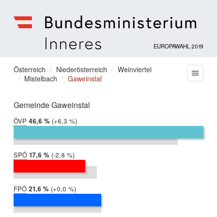
EUROPAWAHL 2019
Bundesministerium
für
Sie
Österreich
Niederösterreich
Weinviertel
Menu
Inneres
Mistelbach
Gaweinstal
befinden
sich
hier:
Gemeinde Gaweinstal
ÖVP
2019:
46,6 %
Differenz:
+6,3 %
2014:
40,3 %
SPÖ
2019:
17,6 %
Differenz:
-2,8 %
2014:
20,4 %
FPÖ
2019:
21,6 %
Differenz:
+0,0 %
2014:
21,5 %