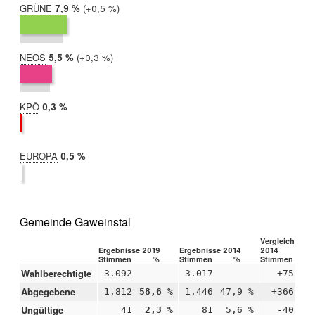
GRÜNE
2019:
7,9 %
Differenz:
+0,5 %
2014:
7,4 %
NEOS
2019:
5,5 %
Differenz:
+0,3 %
2014:
5,1 %
KPÖ
2019:
0,3 %
2014:
nicht
teilgenommen
EUROPA
2019:
0,5 %
2014:
nicht
teilgenommen
Gemeinde Gaweinstal
Vergleich 2019
Ergebnisse 2019
Ergebnisse 2014
2014
Stimmen
%
Stimmen
%
Stimmen
Wahlberechtigte
3.092
3.017
+75
Abgegebene
1.812
58,6 %
1.446
47,9 %
+366
+1
Ungültige
41
2,3 %
81
5,6 %
-40
-