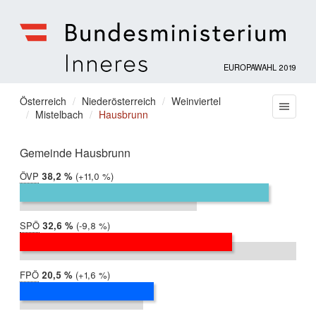
EUROPAWAHL 2019
Bundesministerium
für
Sie
Österreich
Niederösterreich
Weinviertel
Menu
Inneres
Mistelbach
Hausbrunn
befinden
sich
hier:
Gemeinde Hausbrunn
ÖVP
2019:
38,2 %
Differenz:
+11,0 %
2014:
27,2 %
SPÖ
2019:
32,6 %
Differenz:
-9,8 %
2014:
42,4 %
FPÖ
2019:
20,5 %
Differenz:
+1,6 %
2014:
19,0 %