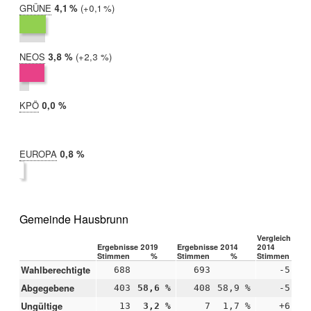
GRÜNE
2019:
4,1 %
Differenz:
+0,1 %
2014:
4,0 %
NEOS
2019:
3,8 %
Differenz:
+2,3 %
2014:
1,5 %
KPÖ
2019:
0,0 %
2014:
nicht
teilgenommen
EUROPA
2019:
0,8 %
2014:
nicht
teilgenommen
Gemeinde Hausbrunn
Vergleich 2019
Ergebnisse 2019
Ergebnisse 2014
2014
Stimmen
%
Stimmen
%
Stimmen
Wahlberechtigte
688
693
-5
Abgegebene
403
58,6 %
408
58,9 %
-5
-
Ungültige
13
3,2 %
7
1,7 %
+6
+