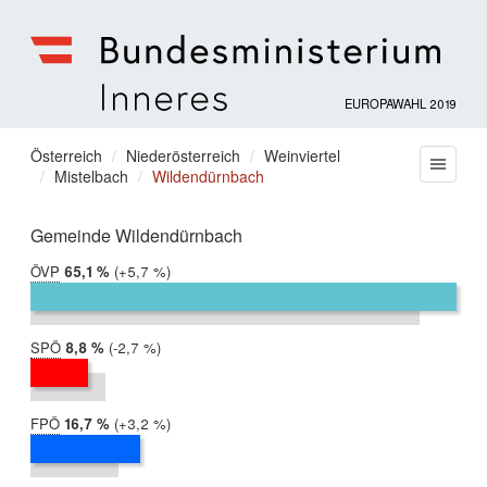
EUROPAWAHL 2019
Bundesministerium
für
Sie
Österreich
Niederösterreich
Weinviertel
Menu
Inneres
Mistelbach
Wildendürnbach
befinden
sich
hier:
Gemeinde Wildendürnbach
ÖVP
2019:
65,1 %
Differenz:
+5,7 %
2014:
59,4 %
SPÖ
2019:
8,8 %
Differenz:
-2,7 %
2014:
11,5 %
FPÖ
2019:
16,7 %
Differenz:
+3,2 %
2014:
13,5 %