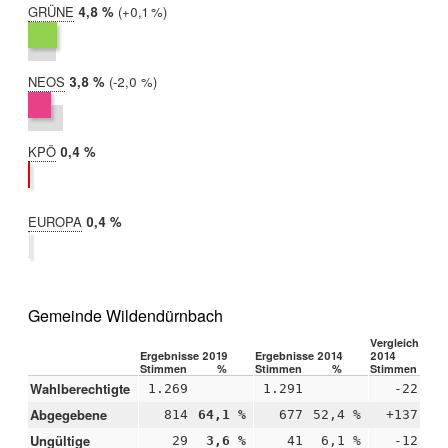
GRÜNE
2019:
4,8 %
Differenz:
+0,1 %
2014:
4,7 %
NEOS
2019:
3,8 %
Differenz:
-2,0 %
2014:
5,8 %
KPÖ
2019:
0,4 %
2014:
nicht
teilgenommen
EUROPA
2019:
0,4 %
2014:
nicht
teilgenommen
Gemeinde Wildendürnbach
Vergleich 2019
Ergebnisse 2019
Ergebnisse 2014
2014
Stimmen
%
Stimmen
%
Stimmen
Wahlberechtigte
1.269
1.291
-22
Abgegebene
814
64,1 %
677
52,4 %
+137
+1
Ungültige
29
3,6 %
41
6,1 %
-12
-