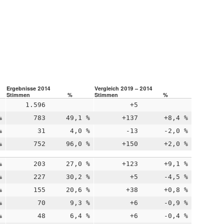
Ergebnisse 2014
Vergleich 2019 – 2014
Stimmen
%
Stimmen
%
1.596
+5
%
783
49,1 %
+137
+8,4 %
%
31
4,0 %
-13
-2,0 %
%
752
96,0 %
+150
+2,0 %
%
203
27,0 %
+123
+9,1 %
%
227
30,2 %
+5
-4,5 %
%
155
20,6 %
+38
+0,8 %
%
70
9,3 %
+6
-0,9 %
%
48
6,4 %
+6
-0,4 %