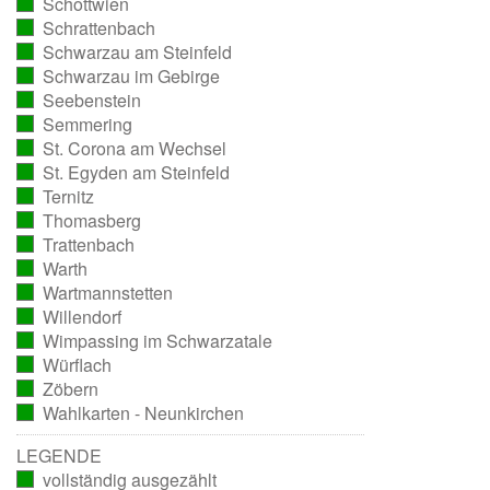
Schottwien
ausgezählt)
(vollständig
Schrattenbach
ausgezählt)
(vollständig
Schwarzau am Steinfeld
ausgezählt)
(vollständig
Schwarzau im Gebirge
ausgezählt)
(vollständig
Seebenstein
ausgezählt)
(vollständig
Semmering
ausgezählt)
(vollständig
St. Corona am Wechsel
ausgezählt)
(vollständig
St. Egyden am Steinfeld
ausgezählt)
(vollständig
Ternitz
ausgezählt)
(vollständig
Thomasberg
ausgezählt)
(vollständig
Trattenbach
ausgezählt)
(vollständig
Warth
ausgezählt)
(vollständig
Wartmannstetten
ausgezählt)
(vollständig
Willendorf
ausgezählt)
(vollständig
Wimpassing im Schwarzatale
ausgezählt)
(vollständig
Würflach
ausgezählt)
(vollständig
Zöbern
ausgezählt)
(vollständig
Wahlkarten - Neunkirchen
ausgezählt)
(vollständig
ausgezählt)
LEGENDE
vollständig ausgezählt