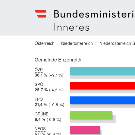
Bundesministerium
für
Sie
Österreich
Niederösterreich
Niederösterreich 
Inneres
befinden
Menu
sich
Gemeinde Enzenreith
hier:
ÖVP
2019:
36,1 %
Differenz:
+9,1 %
2014:
27,0 %
SPÖ
2019:
25,7 %
Differenz:
-4,5 %
2014:
30,2 %
FPÖ
2019:
21,4 %
Differenz:
+0,8 %
2014:
20,6 %
GRÜNE
2019:
8,4 %
Differenz:
-0,9 %
2014:
9,3 %
NEOS
2019:
6,0 %
Differenz:
-0,4 %