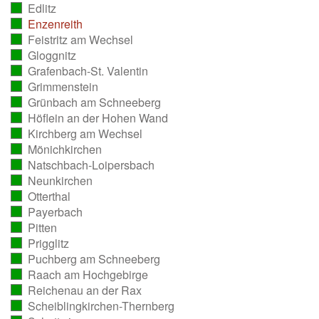
Edlitz
ausgezählt)
(vollständig
Enzenreith
ausgezählt)
(vollständig
Feistritz am Wechsel
ausgezählt)
(vollständig
Gloggnitz
ausgezählt)
(vollständig
Grafenbach-St. Valentin
ausgezählt)
(vollständig
Grimmenstein
ausgezählt)
(vollständig
Grünbach am Schneeberg
ausgezählt)
(vollständig
Höflein an der Hohen Wand
ausgezählt)
(vollständig
Kirchberg am Wechsel
ausgezählt)
(vollständig
Mönichkirchen
ausgezählt)
(vollständig
Natschbach-Loipersbach
ausgezählt)
(vollständig
Neunkirchen
ausgezählt)
(vollständig
Otterthal
ausgezählt)
(vollständig
Payerbach
ausgezählt)
(vollständig
Pitten
ausgezählt)
(vollständig
Prigglitz
ausgezählt)
(vollständig
Puchberg am Schneeberg
ausgezählt)
(vollständig
Raach am Hochgebirge
ausgezählt)
(vollständig
Reichenau an der Rax
ausgezählt)
(vollständig
Scheiblingkirchen-Thernberg
ausgezählt)
(vollständig