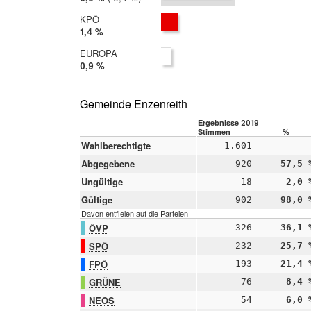
2014:
6,4 %
KPÖ
2019:
1,4 %
2014:
EUROPA
nicht
2019:
0,9 %
teilgenommen
2014:
nicht
teilgenommen
Gemeinde Enzenreith
Ergebnisse 2019
Stimmen
%
Wahlberechtigte
1.601
Abgegebene
920
57,5 
Ungültige
18
2,0 
Gültige
902
98,0 
Davon entfielen auf die Parteien
ÖVP
326
36,1 
SPÖ
232
25,7 
FPÖ
193
21,4 
GRÜNE
76
8,4 
NEOS
54
6,0 