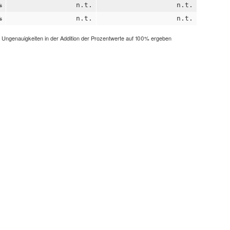
%
n.t.
n.t.
%
n.t.
n.t.
h Ungenauigkeiten in der Addition der Prozentwerte auf 100% ergeben