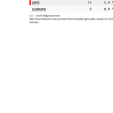
KPÖ
13
1,4 
EUROPA
8
0,9 
n.t. – nicht teilgenommen
Alle Prozentwerte sind auf eine Kommastelle gerundet, wodurch sic
können.