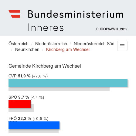
EUROPAWAHL 2019
Bundesministerium
für
Sie
Österreich
Niederösterreich
Niederösterreich Süd
Menu
Inneres
Neunkirchen
Kirchberg am Wechsel
befinden
sich
hier:
Gemeinde Kirchberg am Wechsel
ÖVP
2019:
51,9 %
Differenz:
+7,8 %
2014:
44,0 %
SPÖ
2019:
9,7 %
Differenz:
-1,4 %
2014:
11,1 %
FPÖ
2019:
22,2 %
Differenz:
+0,5 %
2014:
21,8 %