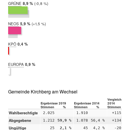
GRÜNE
2019:
8,9 %
Differenz:
-0,8 %
2014:
9,7 %
NEOS
2019:
5,9 %
Differenz:
+1,5 %
2014:
4,4 %
KPÖ
2019:
0,4 %
2014:
nicht
teilgenommen
EUROPA
2019:
0,9 %
2014:
nicht
teilgenommen
Gemeinde Kirchberg am Wechsel
Vergleich 2019
Ergebnisse 2019
Ergebnisse 2014
2014
Stimmen
%
Stimmen
%
Stimmen
Wahlberechtigte
2.025
1.910
+115
Abgegebene
1.212
59,9 %
1.078
56,4 %
+134
+3
Ungültige
25
2,1 %
45
4,2 %
-20
-2