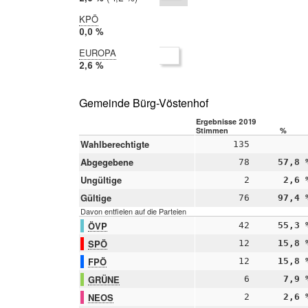
2014:
3,8 %
KPÖ
2019:
0,0 %
2014:
EUROPA
nicht
2019:
2,6 %
teilgenommen
2014:
nicht
teilgenommen
Gemeinde Bürg-Vöstenhof
Ergebnisse 2019
Stimmen
%
Wahlberechtigte
135
Abgegebene
78
57,8 
Ungültige
2
2,6 
Gültige
76
97,4 
Davon entfielen auf die Parteien
ÖVP
42
55,3 
SPÖ
12
15,8 
FPÖ
12
15,8 
GRÜNE
6
7,9 
NEOS
2
2,6 