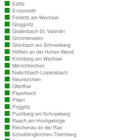
Edlitz
ausgezählt)
(vollständig
Enzenreith
ausgezählt)
(vollständig
Feistritz am Wechsel
ausgezählt)
(vollständig
Gloggnitz
ausgezählt)
(vollständig
Grafenbach-St. Valentin
ausgezählt)
(vollständig
Grimmenstein
ausgezählt)
(vollständig
Grünbach am Schneeberg
ausgezählt)
(vollständig
Höflein an der Hohen Wand
ausgezählt)
(vollständig
Kirchberg am Wechsel
ausgezählt)
(vollständig
Mönichkirchen
ausgezählt)
(vollständig
Natschbach-Loipersbach
ausgezählt)
(vollständig
Neunkirchen
ausgezählt)
(vollständig
Otterthal
ausgezählt)
(vollständig
Payerbach
ausgezählt)
(vollständig
Pitten
ausgezählt)
(vollständig
Prigglitz
ausgezählt)
(vollständig
Puchberg am Schneeberg
ausgezählt)
(vollständig
Raach am Hochgebirge
ausgezählt)
(vollständig
Reichenau an der Rax
ausgezählt)
(vollständig
Scheiblingkirchen-Thernberg
ausgezählt)
(vollständig