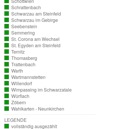
Schottwien
ausgezählt)
(vollständig
Schrattenbach
ausgezählt)
(vollständig
Schwarzau am Steinfeld
ausgezählt)
(vollständig
Schwarzau im Gebirge
ausgezählt)
(vollständig
Seebenstein
ausgezählt)
(vollständig
Semmering
ausgezählt)
(vollständig
St. Corona am Wechsel
ausgezählt)
(vollständig
St. Egyden am Steinfeld
ausgezählt)
(vollständig
Ternitz
ausgezählt)
(vollständig
Thomasberg
ausgezählt)
(vollständig
Trattenbach
ausgezählt)
(vollständig
Warth
ausgezählt)
(vollständig
Wartmannstetten
ausgezählt)
(vollständig
Willendorf
ausgezählt)
(vollständig
Wimpassing im Schwarzatale
ausgezählt)
(vollständig
Würflach
ausgezählt)
(vollständig
Zöbern
ausgezählt)
(vollständig
Wahlkarten - Neunkirchen
ausgezählt)
(vollständig
ausgezählt)
LEGENDE
vollständig ausgezählt