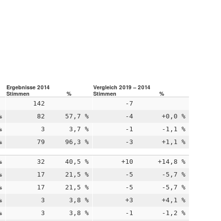
Ergebnisse 2014
Vergleich 2019 – 2014
Stimmen
%
Stimmen
%
142
-7
%
82
57,7 %
-4
+0,0 %
%
3
3,7 %
-1
-1,1 %
%
79
96,3 %
-3
+1,1 %
%
32
40,5 %
+10
+14,8 %
%
17
21,5 %
-5
-5,7 %
%
17
21,5 %
-5
-5,7 %
%
3
3,8 %
+3
+4,1 %
%
3
3,8 %
-1
-1,2 %