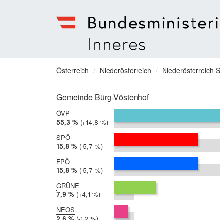
Bundesministerium
für
Sie
Österreich
Niederösterreich
Niederösterreich 
Inneres
befinden
Menu
sich
Gemeinde Bürg-Vöstenhof
hier:
ÖVP
2019:
55,3 %
Differenz:
+14,8 %
2014:
40,5 %
SPÖ
2019:
15,8 %
Differenz:
-5,7 %
2014:
21,5 %
FPÖ
2019:
15,8 %
Differenz:
-5,7 %
2014:
21,5 %
GRÜNE
2019:
7,9 %
Differenz:
+4,1 %
2014:
3,8 %
NEOS
2019:
2,6 %
Differenz:
-1,2 %