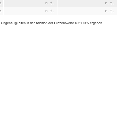
%
n.t.
n.t.
%
n.t.
n.t.
h Ungenauigkeiten in der Addition der Prozentwerte auf 100% ergeben