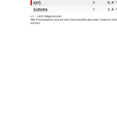
KPÖ
0
0,0 
EUROPA
2
2,6 
n.t. – nicht teilgenommen
Alle Prozentwerte sind auf eine Kommastelle gerundet, wodurch sic
können.