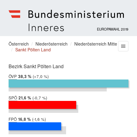
EUROPAWAHL 2019
Bundesministerium
für
Sie
Österreich
Niederösterreich
Niederösterreich Mitte
Menu
Inneres
Sankt Pölten Land
befinden
sich
hier:
Bezirk Sankt Pölten Land
ÖVP
2019:
38,3 %
Differenz:
+7,0 %
2014:
31,3 %
SPÖ
2019:
21,6 %
Differenz:
-0,7 %
2014:
22,3 %
FPÖ
2019:
16,8 %
Differenz:
-1,6 %
2014:
18,3 %