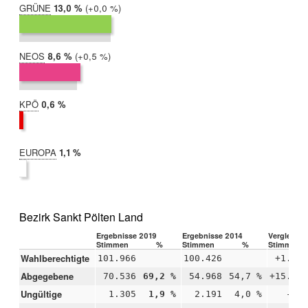
GRÜNE
2019:
13,0 %
Differenz:
+0,0 %
2014:
13,0 %
NEOS
2019:
8,6 %
Differenz:
+0,5 %
2014:
8,2 %
KPÖ
2019:
0,6 %
2014:
nicht
teilgenommen
EUROPA
2019:
1,1 %
2014:
nicht
teilgenommen
Bezirk Sankt Pölten Land
Ergebnisse 2019
Ergebnisse 2014
Vergleich 
Stimmen
%
Stimmen
%
Stimmen
Wahlberechtigte
101.966
100.426
+1.54
Abgegebene
70.536
69,2 %
54.968
54,7 %
+15.56
Ungültige
1.305
1,9 %
2.191
4,0 %
-88