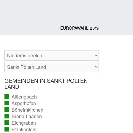
EUROPAWAHL 2019
GEMEINDEN IN SANKT PÖLTEN
LAND
Altlengbach
(vollständig
Asperhofen
ausgezählt)
(vollständig
Böheimkirchen
ausgezählt)
(vollständig
Brand-Laaben
ausgezählt)
(vollständig
Eichgraben
ausgezählt)
(vollständig
Frankenfels
ausgezählt)
(vollständig