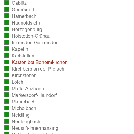
Gablitz
ausgezählt)
(vollständig
Gerersdorf
ausgezählt)
(vollständig
Hafnerbach
ausgezählt)
(vollständig
Haunoldstein
ausgezählt)
(vollständig
Herzogenburg
ausgezählt)
(vollständig
Hofstetten-Grünau
ausgezählt)
(vollständig
Inzersdorf-Getzersdorf
ausgezählt)
(vollständig
Kapelln
ausgezählt)
(vollständig
Karlstetten
ausgezählt)
(vollständig
Kasten bei Böheimkirchen
ausgezählt)
(vollständig
Kirchberg an der Pielach
ausgezählt)
(vollständig
Kirchstetten
ausgezählt)
(vollständig
Loich
ausgezählt)
(vollständig
Maria-Anzbach
ausgezählt)
(vollständig
Markersdorf-Haindorf
ausgezählt)
(vollständig
Mauerbach
ausgezählt)
(vollständig
Michelbach
ausgezählt)
(vollständig
Neidling
ausgezählt)
(vollständig
Neulengbach
ausgezählt)
(vollständig
Neustift-Innermanzing
ausgezählt)
(vollständig