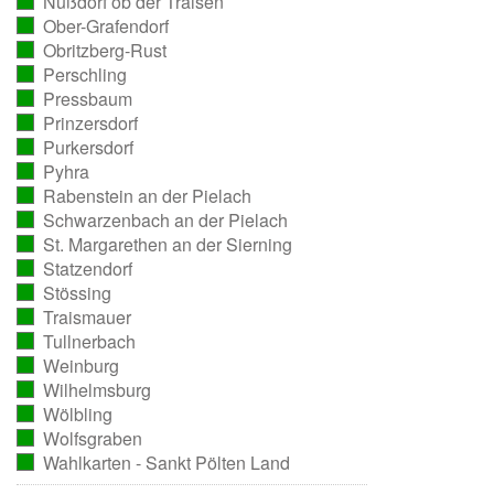
Nußdorf ob der Traisen
ausgezählt)
(vollständig
Ober-Grafendorf
ausgezählt)
(vollständig
Obritzberg-Rust
ausgezählt)
(vollständig
Perschling
ausgezählt)
(vollständig
Pressbaum
ausgezählt)
(vollständig
Prinzersdorf
ausgezählt)
(vollständig
Purkersdorf
ausgezählt)
(vollständig
Pyhra
ausgezählt)
(vollständig
Rabenstein an der Pielach
ausgezählt)
(vollständig
Schwarzenbach an der Pielach
ausgezählt)
(vollständig
St. Margarethen an der Sierning
ausgezählt)
(vollständig
Statzendorf
ausgezählt)
(vollständig
Stössing
ausgezählt)
(vollständig
Traismauer
ausgezählt)
(vollständig
Tullnerbach
ausgezählt)
(vollständig
Weinburg
ausgezählt)
(vollständig
Wilhelmsburg
ausgezählt)
(vollständig
Wölbling
ausgezählt)
(vollständig
Wolfsgraben
ausgezählt)
(vollständig
Wahlkarten - Sankt Pölten Land
ausgezählt)
(vollständig
ausgezählt)