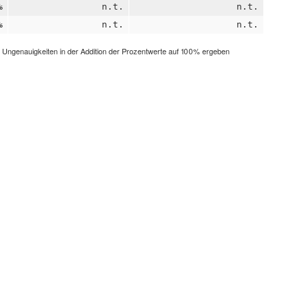
%
n.t.
n.t.
%
n.t.
n.t.
h Ungenauigkeiten in der Addition der Prozentwerte auf 100% ergeben