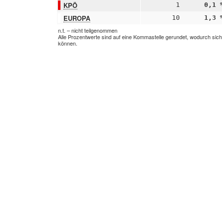
KPÖ
1
0,1 
EUROPA
10
1,3 
n.t. – nicht teilgenommen
Alle Prozentwerte sind auf eine Kommastelle gerundet, wodurch sic
können.