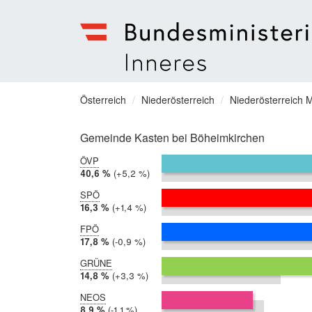
Bundesministerium
für
Sie
Österreich
Niederösterreich
Niederösterreich M
Inneres
befinden
Menu
sich
Gemeinde Kasten bei Böheimkirchen
hier:
ÖVP
2019:
40,6 %
Differenz:
+5,2 %
2014:
35,4 %
SPÖ
2019:
16,3 %
Differenz:
+1,4 %
2014:
14,9 %
FPÖ
2019:
17,8 %
Differenz:
-0,9 %
2014:
18,7 %
GRÜNE
2019:
14,8 %
Differenz:
+3,3 %
2014:
11,6 %
NEOS
2019:
8,9 %
Differenz:
-1,1 %