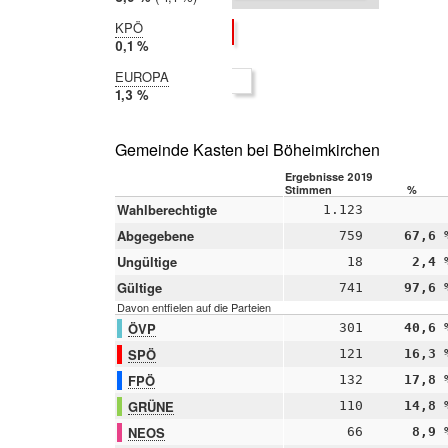
2014:
10,0 %
KPÖ
2019:
0,1 %
2014:
EUROPA
nicht
2019:
1,3 %
teilgenommen
2014:
nicht
teilgenommen
Gemeinde Kasten bei Böheimkirchen
Ergebnisse 2019
Stimmen
%
Wahlberechtigte
1.123
Abgegebene
759
67,6 
Ungültige
18
2,4 
Gültige
741
97,6 
Davon entfielen auf die Parteien
ÖVP
301
40,6 
SPÖ
121
16,3 
FPÖ
132
17,8 
GRÜNE
110
14,8 
NEOS
66
8,9 