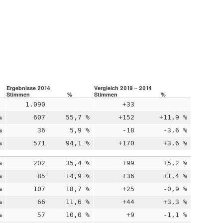
Ergebnisse 2014
Vergleich 2019 – 2014
Stimmen
%
Stimmen
%
1.090
+33
%
607
55,7 %
+152
+11,9 %
%
36
5,9 %
-18
-3,6 %
%
571
94,1 %
+170
+3,6 %
%
202
35,4 %
+99
+5,2 %
%
85
14,9 %
+36
+1,4 %
%
107
18,7 %
+25
-0,9 %
%
66
11,6 %
+44
+3,3 %
%
57
10,0 %
+9
-1,1 %